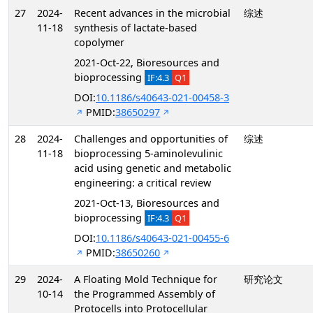
27
2024-
Recent advances in the microbial
综述
11-18
synthesis of lactate-based
copolymer
2021-Oct-22, Bioresources and
bioprocessing
IF:4.3
Q1
DOI:
10.1186/s40643-021-00458-3
PMID:
38650297
28
2024-
Challenges and opportunities of
综述
11-18
bioprocessing 5-aminolevulinic
acid using genetic and metabolic
engineering: a critical review
2021-Oct-13, Bioresources and
bioprocessing
IF:4.3
Q1
DOI:
10.1186/s40643-021-00455-6
PMID:
38650260
29
2024-
A Floating Mold Technique for
研究论文
10-14
the Programmed Assembly of
Protocells into Protocellular