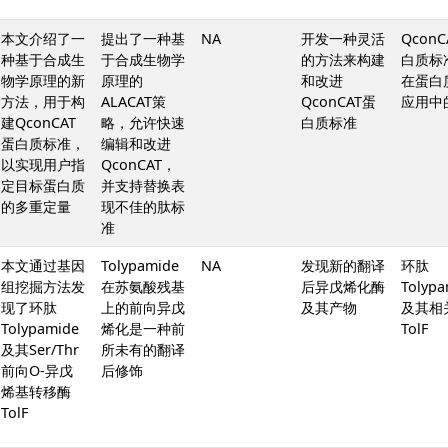
本文介绍了一
提出了一种基
NA
开发一种灵活
QconC
种基于合成生
于合成生物学
的方法来构建
白质标
物学原理的新
原理的
和改进
在蛋白
方法，用于构
ALACAT策
QconCAT蛋
应用中
建QconCAT
略，允许快速
白质标准
蛋白质标准，
编辑和改进
以实现用户指
QconCAT，
定目标蛋白质
并支持替换表
的多重定量
现不佳的肽标
准
本文通过基因
Tolypamide
NA
发现新的翻译
环肽
组挖掘方法发
在苏氨酸残基
后异戊烯化酶
Tolypa
现了环肽
上的前向异戊
及其产物
及其相
Tolypamide
烯化是一种前
TolF
及其Ser/Thr
所未有的翻译
前向O-异戊
后修饰
烯基转移酶
TolF