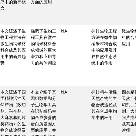
疗中的新兴概
方面的应用
念
本文综述了生
强调了生物工
NA
探讨生物工程
微生物
物工程方法在
程工具在微生
方法在微生物
料的合
微生物纳米材
物纳米材料合
纳米材料合成
应用
料合成及其应
成领域的巨大
中的应用及其
用中的新兴趋
潜力和应用导
在自然生态系
势
向的具体调控
统中的作用
本文综述了四
本文介绍了基
NA
探讨精神活性
四类精
类精神活性天
因组数据和分
天然产物的生
天然产
然产物（致幻
子生物学工具
物合成途径及
幻剂、
剂、兴奋剂、
在识别编码生
其在合成生物
剂、大
大麻素和阿片
物合成步骤的
学中的应用
阿片类
类药物）的生
蛋白质基因方
及其生
物合成途径及
面的应用，并
途径