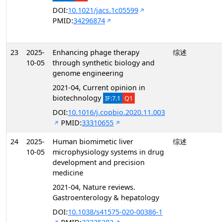
DOI:
10.1021/jacs.1c05599
PMID:
34296874
23
2025-
Enhancing phage therapy
综述
10-05
through synthetic biology and
genome engineering
2021-04, Current opinion in
biotechnology
IF:7.1
Q1
DOI:
10.1016/j.copbio.2020.11.003
PMID:
33310655
24
2025-
Human biomimetic liver
综述
10-05
microphysiology systems in drug
development and precision
medicine
2021-04, Nature reviews.
Gastroenterology & hepatology
DOI:
10.1038/s41575-020-00386-1