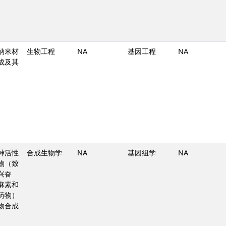
纳米材
生物工程
NA
基因工程
NA
成及其
神活性
合成生物学
NA
基因组学
NA
物（致
兴奋
麻素和
药物）
物合成