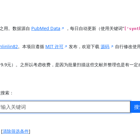
展之用。数据源自
PubMed Data
，每日自动更新（使用关键词“
['synt
nlinlin82
。本项目遵循
MIT 许可
发布，欢迎下载
源码
自行修改使
价9.9元）。之所以考虑收费，是因为批量扫描这些文献并整理也是有一
献搜索：
搜
]
[
清除筛选条件
]