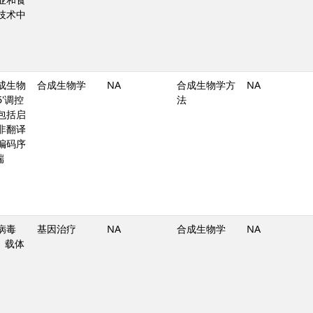
技术中
成生物
合成生物学
NA
合成生物学方
NA
'调控
法
包括启
非翻译
编码序
端
病毒
基因治疗
NA
合成生物学
NA
）载体