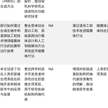
（HMOs）的
探针，推动母
合成方法
乳科学研究从
描述性向功能
研究转变
探讨如何通过
整合受体结合
NA
通过遗传工程
噬菌体
合成生物学和
蛋白工程、原
技术改进噬菌
体结合
基因组工程技
核基因治疗载
体疗法
术增强噬菌体
体设计和人工
疗法的抗菌和
智能驱动方法
治疗效果
系统提升噬菌
体疗法
本文综述了仿
整合跨学科技
NA
增强对疾病进
人类肝
生人类肝脏微
术开发患者特
展机制和药物
理系统
生理系统在药
异性仿生肝脏
代谢排泄毒性
物开发和精准
微生理系统，
的理解，推动
医学中的应用
用于研究疾病
精准医学发展
与发展
机制和药物代
谢