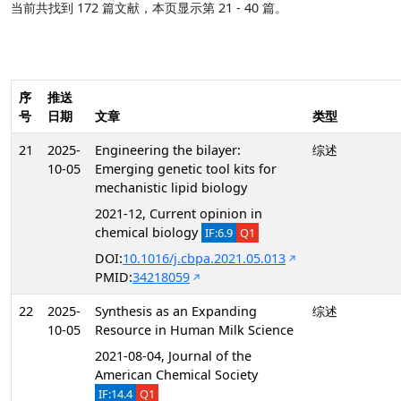
当前共找到 172 篇文献，本页显示第 21 - 40 篇。
序
推送
号
日期
文章
类型
21
2025-
Engineering the bilayer:
综述
10-05
Emerging genetic tool kits for
mechanistic lipid biology
2021-12, Current opinion in
chemical biology
IF:6.9
Q1
DOI:
10.1016/j.cbpa.2021.05.013
PMID:
34218059
22
2025-
Synthesis as an Expanding
综述
10-05
Resource in Human Milk Science
2021-08-04, Journal of the
American Chemical Society
IF:14.4
Q1