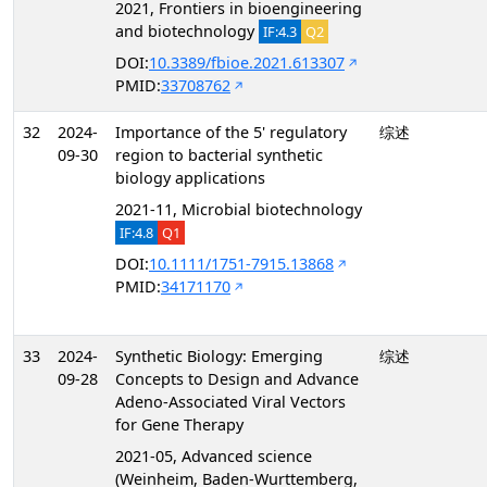
2021, Frontiers in bioengineering
and biotechnology
IF:4.3
Q2
DOI:
10.3389/fbioe.2021.613307
PMID:
33708762
32
2024-
Importance of the 5' regulatory
综述
09-30
region to bacterial synthetic
biology applications
2021-11, Microbial biotechnology
IF:4.8
Q1
DOI:
10.1111/1751-7915.13868
PMID:
34171170
33
2024-
Synthetic Biology: Emerging
综述
09-28
Concepts to Design and Advance
Adeno-Associated Viral Vectors
for Gene Therapy
2021-05, Advanced science
(Weinheim, Baden-Wurttemberg,