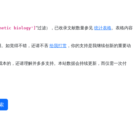
”过滤），已收录文献数量参见
统计表格
。表格内容
hetic biology']
用。如觉得不错，还请不吝
给我打赏
，你的支持是我继续创新的重要动
定成本的，还请理解并多多支持。本站数据会持续更新，而仅需一次付
索