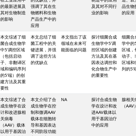
的最新进展及
强调了其在生
及其对不同行
品生物
其对生物制造
物燃料和生物
业的影响
的应用
的影响
产品生产中的
应用
本文综述了细
本文总结了细
本文指出了该
探讨细菌合成
细菌合
菌合成生物学
菌工程中的关
领域在未来可
生物学中5'调
学中的5
中5'调控区域
键进展，并强
能面临的问题
控区域的创建
区域，
（包括启动
调了这些方法
方法及其在基
动子、
子、非翻译区
的优缺点
因表达调控和
区域和
域和编码序列
化合物生产中
列的5'
的5'端）的创
的重要性
建方法及其重
要性
本文综述了合
本文介绍了合
NA
探讨合成生物
腺相关
成生物学在设
成生物学在控
学在设计和改
（AAV
计和改进腺相
制和微调AAV
进AAV载体以
关病毒
载体在细胞转
用于基因治疗
（AAV）载体
导和基因表达
中的应用
以用于基因治
不同阶段功能