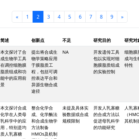
«
1
2
3
4
5
6
7
8
9
»
简述
创新点
不足
研究目的
研究对
本文探讨了合
提出将合成生
NA
开发遗传工具
细胞膜
成生物学工具
物学策略应用
包以实现对细
成与生
在调控细胞膜
于膜脂质工
胞膜脂质组成
特性
脂质组成和功
程，包括可调
的实验控制
能中的应用前
控表达平台和
景
异源生物合成
途径
本文探讨合成
整合化学合
未提及具体实
开发人乳寡糖
人乳寡
化学在人类母
成、化学酶法
验数据或合成
的合成方法以
（HM
乳科学中的应
和合成生物学
规模限制
促进母乳科学
其机制
用，特别是均
方法制备
的功能研究
质人乳寡糖
HMOs及机制