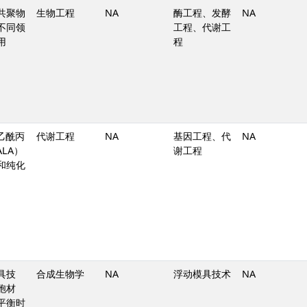
共聚物
生物工程
NA
酶工程、发酵
NA
不同领
工程、代谢工
用
程
基乙酰丙
代谢工程
NA
基因工程、代
NA
ALA）
谢工程
和纯化
具技
合成生物学
NA
浮动模具技术
NA
胞材
平衡时