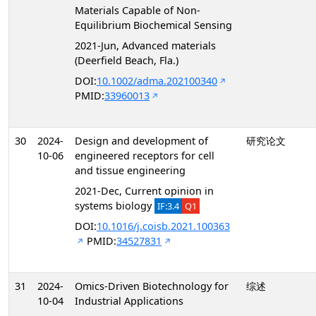
Materials Capable of Non-
Equilibrium Biochemical Sensing
2021-Jun, Advanced materials
(Deerfield Beach, Fla.)
DOI:
10.1002/adma.202100340
PMID:
33960013
30
2024-
Design and development of
研究论文
10-06
engineered receptors for cell
and tissue engineering
2021-Dec, Current opinion in
systems biology
IF:3.4
Q1
DOI:
10.1016/j.coisb.2021.100363
PMID:
34527831
31
2024-
Omics-Driven Biotechnology for
综述
10-04
Industrial Applications