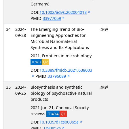
Germany)
DOI:
10.1002/advs.202004018
PMID:
33977059
34
2024-
The Emerging Trend of Bio-
综述
09-28
Engineering Approaches for
Microbial Nanomaterial
Synthesis and Its Applications
2021, Frontiers in microbiology
IF:4.0
Q2
DOI:
10.3389/fmicb.2021.638003
PMID:
33796089
35
2024-
Biosynthesis and synthetic
综述
09-25
biology of psychoactive natural
products
2021-Jun-21, Chemical Society
reviews
IF:40.4
Q1
DOI:
10.1039/d1cs00065a
PMID:
33908526