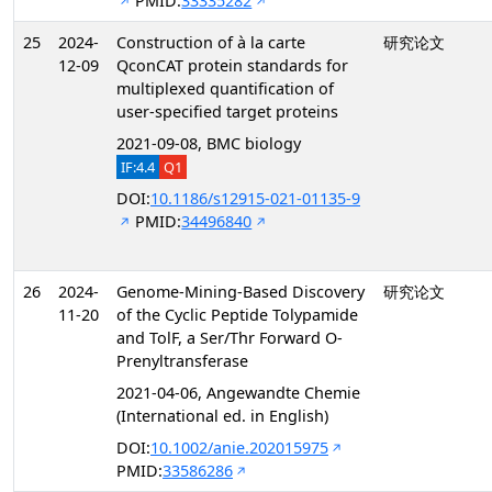
PMID:
33335282
25
2024-
Construction of à la carte
研究论文
12-09
QconCAT protein standards for
multiplexed quantification of
user-specified target proteins
2021-09-08, BMC biology
IF:4.4
Q1
DOI:
10.1186/s12915-021-01135-9
PMID:
34496840
26
2024-
Genome-Mining-Based Discovery
研究论文
11-20
of the Cyclic Peptide Tolypamide
and TolF, a Ser/Thr Forward O-
Prenyltransferase
2021-04-06, Angewandte Chemie
(International ed. in English)
DOI:
10.1002/anie.202015975
PMID:
33586286