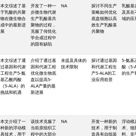
本文综述了基
开发了一种一
NA
探讨不同生产
乳酸基
于乳酸的共聚
步微生物代谢
策略如何优化
及其在
物在微生物合
生产乳酸基共
底盘细胞以高
域的应
成中的最新进
聚物的过程，
效生产乳酸基
展
克服了传统化
共聚物
学合成过程中
的固有缺陷
本文综述了通
介绍了通过基
未提及具体的
探讨通过基因
5-氨
过基因和代谢
因和代谢工程
技术限制
和代谢工程生
酸（5-
工程生产5-氨
优化微生物底
产5-ALA的工
的生产
基乙酰丙酸
盘以提高5-
业应用前景
（5-ALA）的
ALA产量的最
挑战和机遇
新进展
本文介绍了一
该技术克服了
NA
开发一种新的
浮动模
种新的浮动模
当前原组织工
技术，用于制
术、细
具技术，用于
程中的大部分
造具有自组装
料、非