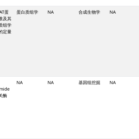
AT蛋
蛋白质组学
NA
合成生物学
NA
准及其
质组学
的定量
NA
NA
基因组挖掘
NA
mide
关酶