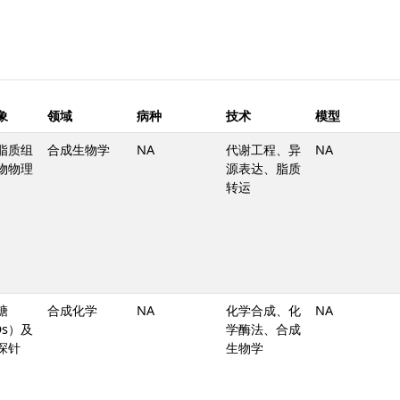
象
领域
病种
技术
模型
脂质组
合成生物学
NA
代谢工程、异
NA
物物理
源表达、脂质
转运
糖
合成化学
NA
化学合成、化
NA
Os）及
学酶法、合成
探针
生物学