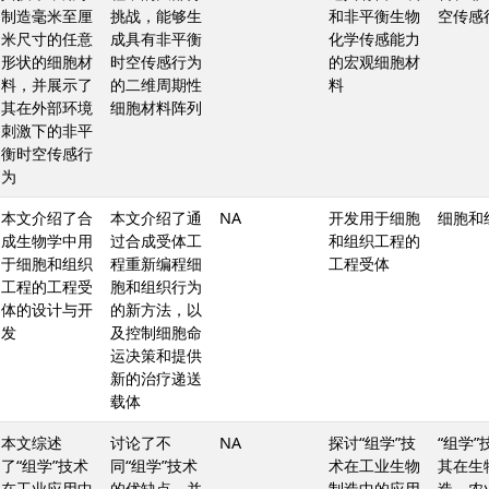
制造毫米至厘
挑战，能够生
和非平衡生物
空传感
米尺寸的任意
成具有非平衡
化学传感能力
形状的细胞材
时空传感行为
的宏观细胞材
料，并展示了
的二维周期性
料
其在外部环境
细胞材料阵列
刺激下的非平
衡时空传感行
为
本文介绍了合
本文介绍了通
NA
开发用于细胞
细胞和
成生物学中用
过合成受体工
和组织工程的
于细胞和组织
程重新编程细
工程受体
工程的工程受
胞和组织行为
体的设计与开
的新方法，以
发
及控制细胞命
运决策和提供
新的治疗递送
载体
本文综述
讨论了不
NA
探讨“组学”技
“组学”
了“组学”技术
同“组学”技术
术在工业生物
其在生
在工业应用中
的优缺点，并
制造中的应用
造、农