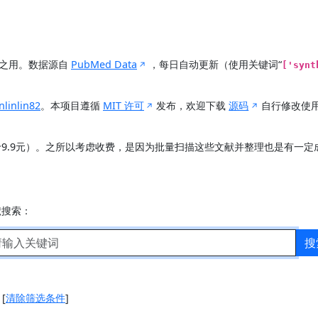
展之用。数据源自
PubMed Data
，每日自动更新（使用关键词“
['synt
nlinlin82
。本项目遵循
MIT 许可
发布，欢迎下载
源码
自行修改使
价9.9元）。之所以考虑收费，是因为批量扫描这些文献并整理也是有一
献搜索：
搜
]
[
清除筛选条件
]