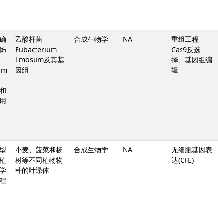
确
乙酸杆菌
合成生物学
NA
重组工程、
饰
Eubacterium
Cas9反选
limosum及其基
择、基因组编
um
因组
辑
的
和
用
型
小麦、菠菜和杨
合成生物学
NA
无细胞基因表
植
树等不同植物物
达(CFE)
学
种的叶绿体
程