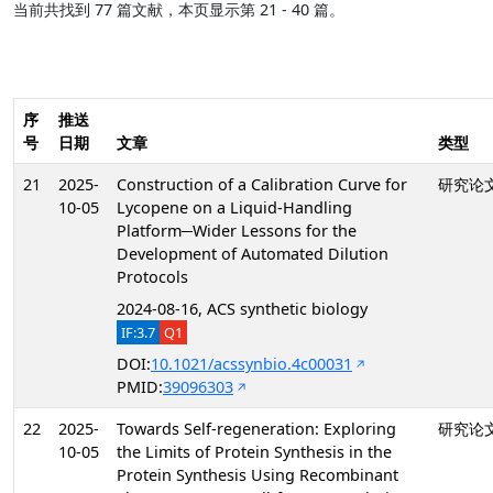
当前共找到 77 篇文献，本页显示第 21 - 40 篇。
序
推送
号
日期
文章
类型
21
2025-
Construction of a Calibration Curve for
研究论
10-05
Lycopene on a Liquid-Handling
Platform─Wider Lessons for the
Development of Automated Dilution
Protocols
2024-08-16, ACS synthetic biology
IF:3.7
Q1
DOI:
10.1021/acssynbio.4c00031
PMID:
39096303
22
2025-
Towards Self-regeneration: Exploring
研究论
10-05
the Limits of Protein Synthesis in the
Protein Synthesis Using Recombinant