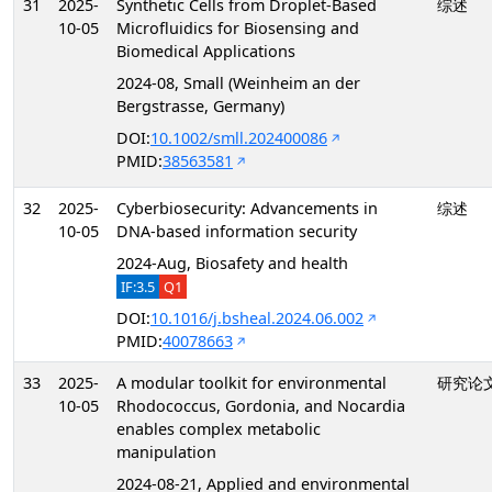
31
2025-
Synthetic Cells from Droplet-Based
综述
10-05
Microfluidics for Biosensing and
Biomedical Applications
2024-08, Small (Weinheim an der
Bergstrasse, Germany)
DOI:
10.1002/smll.202400086
PMID:
38563581
32
2025-
Cyberbiosecurity: Advancements in
综述
10-05
DNA-based information security
2024-Aug, Biosafety and health
IF:3.5
Q1
DOI:
10.1016/j.bsheal.2024.06.002
PMID:
40078663
33
2025-
A modular toolkit for environmental
研究论
10-05
Rhodococcus, Gordonia, and Nocardia
enables complex metabolic
manipulation
2024-08-21, Applied and environmental