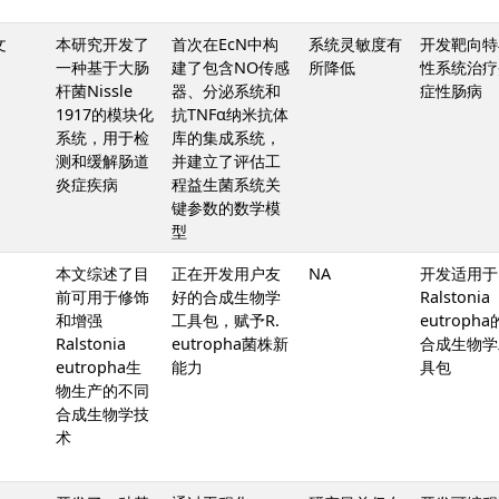
文
本研究开发了
首次在EcN中构
系统灵敏度有
开发靶向特
一种基于大肠
建了包含NO传感
所降低
性系统治疗
杆菌Nissle
器、分泌系统和
症性肠病
1917的模块化
抗TNFα纳米抗体
系统，用于检
库的集成系统，
测和缓解肠道
并建立了评估工
炎症疾病
程益生菌系统关
键参数的数学模
型
本文综述了目
正在开发用户友
NA
开发适用于
前可用于修饰
好的合成生物学
Ralstonia
和增强
工具包，赋予R.
eutropha
Ralstonia
eutropha菌株新
合成生物学
eutropha生
能力
具包
物生产的不同
合成生物学技
术