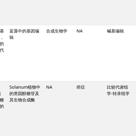
基
蓝藻中的基因编
合成生物学
NA
碱基编辑
，
辑
的
代
Solanum植物中
NA
癌症
比较代谢组
植
的类固醇糖苷及
学-转录组学
糖
其生物合成酶
的