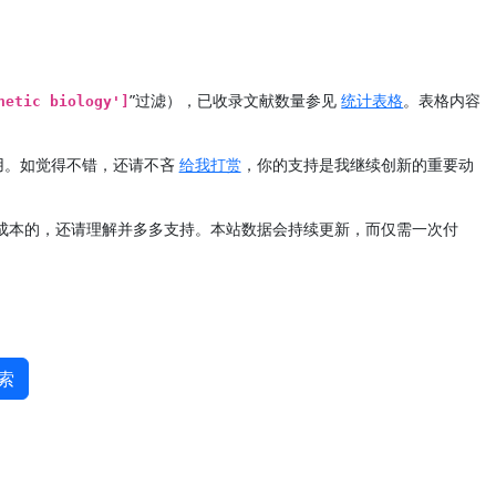
”过滤），已收录文献数量参见
统计表格
。表格内容
hetic biology']
用。如觉得不错，还请不吝
给我打赏
，你的支持是我继续创新的重要动
定成本的，还请理解并多多支持。本站数据会持续更新，而仅需一次付
索