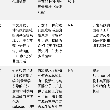
代谢操作
并在11种其他环
验证
境分离株中验证
功能
文
本文开发了一
开发了一种高效
NA
开发高效的
种高效的胞嘧
的胞嘧啶碱基编
因编辑工具
啶碱基编辑系
辑系统，能够实
以促进蓝藻
统，用于在蓝
现快速、精确的
遗传解剖和
藻中进行快
C→T点突变和基
谢工程研究
速、精确的
因失活，并支持
C→T点突变和
多重编辑
基因失活
文
研究报告了通
首次揭示了植物
NA
揭示
过比较代谢组
如何合成这些具
Solanum
学-转录组学
有生物活性的类
物中类固醇
引导的方法，
固醇分子，并提
苷生物合成
发现12种酶将
供了基因工具箱
机制
胆固醇前体转
和平台，用于在
化为
异源宿主中通过
solasodine苷
合成生物学生产