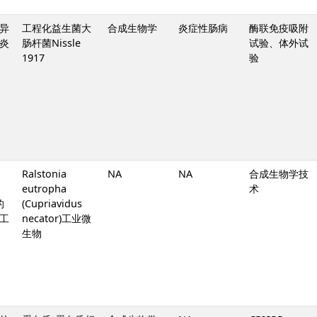
异
工程化益生菌大
合成生物学
炎症性肠病
酶联免疫吸附
炎
肠杆菌Nissle
试验、体外试
1917
验
Ralstonia
NA
NA
合成生物学技
eutropha
术
的
(Cupriavidus
工
necator)工业微
生物