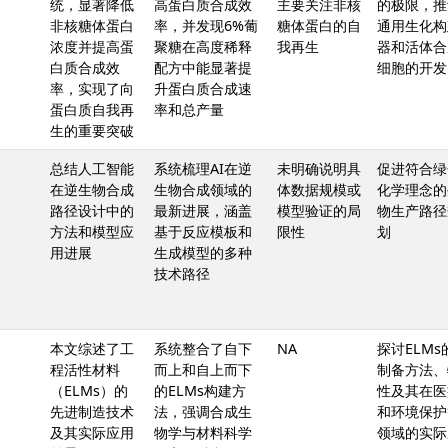
统，显著降低
高蛋白质合成效
主要关注非核
的极限，推
非核糖体蛋白
率，并发现6%葡
糖体蛋白的自
通用生化构
浓度并提高蛋
聚糖在高度稀释
我再生
器和活体合
白质合成效
配方中能显著提
细胞的开发
率，实现了向
升蛋白质合成速
蛋白质自我再
率和总产量
生的重要突破
总结人工智能
系统梳理AI在逆
未明确说明具
促进符合绿
在逆生物合成
生物合成领域的
体数据规模或
化学理念的
路径设计中的
最新进展，涵盖
模型验证的局
物生产路径
方法和模型应
基于反应模板和
限性
划
用进展
生成模型的多种
技术路径
本文综述了工
系统整合了自下
NA
探讨ELMs
程活性材料
而上和自上而下
制备方法、
（ELMs）的
的ELMs构建方
性及其在医
先进制造技术
法，强调合成生
和环境保护
及其实际应用
物学与材料科学
领域的实际