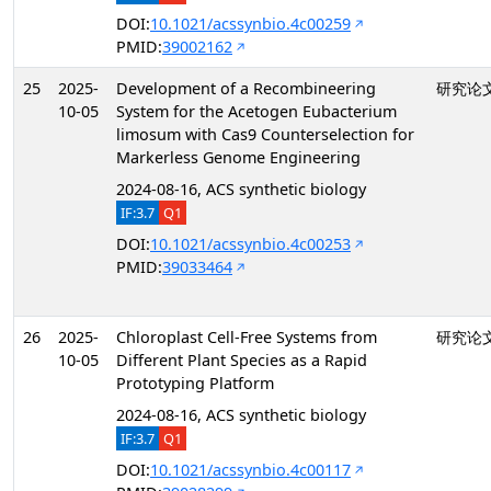
DOI:
10.1021/acssynbio.4c00259
PMID:
39002162
25
2025-
Development of a Recombineering
研究论
10-05
System for the Acetogen Eubacterium
limosum with Cas9 Counterselection for
Markerless Genome Engineering
2024-08-16, ACS synthetic biology
IF:3.7
Q1
DOI:
10.1021/acssynbio.4c00253
PMID:
39033464
26
2025-
Chloroplast Cell-Free Systems from
研究论
10-05
Different Plant Species as a Rapid
Prototyping Platform
2024-08-16, ACS synthetic biology
IF:3.7
Q1
DOI:
10.1021/acssynbio.4c00117