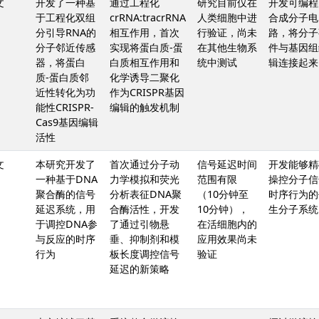
文
开发了一种基
通过工程化
研究目前仅在
开发可编程
于工程化双组
crRNA:tracrRNA
人类细胞中进
合成分子电
分引导RNA的
相互作用，首次
行验证，尚未
路，将分子
分子邻近传感
实现将蛋白质-蛋
在其他生物系
件与基因组
器，将蛋白
白质相互作用和
统中测试
辑连接起来
质-蛋白质邻
化学诱导二聚化
近性转化为功
作为CRISPR基因
能性CRISPR-
编辑的触发机制
Cas9基因编辑
活性
文
本研究开发了
首次通过分子动
信号延迟时间
开发能够精
一种基于DNA
力学模拟和荧光
范围有限
操控分子信
聚合酶的信号
分析表征DNA聚
（10分钟至
时序行为的
延迟系统，用
合酶活性，开发
10分钟），
生分子系统
于调控DNA参
了通过引物悬
在活细胞内的
与反应的时序
垂、抑制剂和模
应用效果尚未
行为
板长度调控信号
验证
延迟的新策略