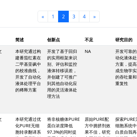
«
1
2
3
4
»
简述
创新点
不足
研究目的
文
本研究通过构
开发了基于回归
NA
开发可靠的
建番茄红素在
的实用框架来识
动化液体处
二甲基亚砜中
别、评估和监控
方案，提高
的校准曲线，
液体转移误差，
成生物学实
开发了自动化
并创建了可推广
的吞吐量和
液体处理平台
到其他自动化应
重复性
的稀释方案
用的灵活液体处
理方法
文
本研究通过优
将非核糖体PURE
原始PURE配
探索PURE
化PURE无细
蛋白浓度降低
方中拥挤剂效
细胞系统中
胞转录翻译系
97.3%的同时提
果不佳，研究
白质自我再