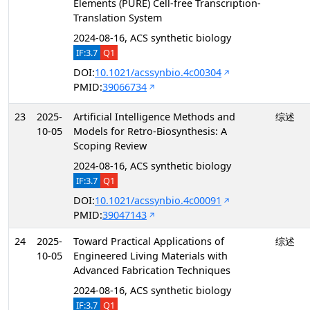
Elements (PURE) Cell-free Transcription-
Translation System
2024-08-16, ACS synthetic biology
IF:3.7
Q1
DOI:
10.1021/acssynbio.4c00304
PMID:
39066734
23
2025-
Artificial Intelligence Methods and
综述
10-05
Models for Retro-Biosynthesis: A
Scoping Review
2024-08-16, ACS synthetic biology
IF:3.7
Q1
DOI:
10.1021/acssynbio.4c00091
PMID:
39047143
24
2025-
Toward Practical Applications of
综述
10-05
Engineered Living Materials with
Advanced Fabrication Techniques
2024-08-16, ACS synthetic biology
IF:3.7
Q1