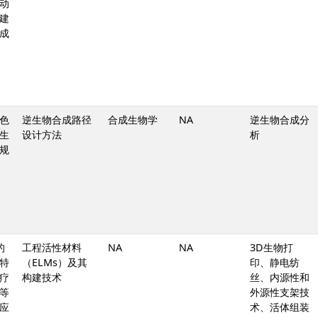
动
建
成
色
逆生物合成路径
合成生物学
NA
逆生物合成分
生
设计方法
析
规
的
工程活性材料
NA
NA
3D生物打
特
（ELMs）及其
印、静电纺
疗
构建技术
丝、内源性和
等
外源性支架技
应
术、活体组装