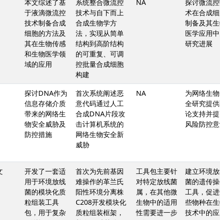
本文综述了基
系统整合微流控
NA
探讨微流控
于液滴微流控
技术与自下而上
术在合成细
技术制备合成
合成生物学方
制备及其生
细胞的方法及
法，实现从简单
医学应用中
其在生物传感
结构到高阶结构
研究进展
和生物医学领
的可重复、可调
域的应用
控批量合成细胞
构建
探讨DNA作为
首次系统阐述恶
NA
为网络生物
信息存储介质
意代码通过人工
全研究提供
带来的网络生
合成DNA片段攻
论支持并提
物安全威胁及
击计算机系统的
风险防控意
防控措施
网络生物安全新
威胁
文
开发了一套适
首次为先前基因
工具包主要针
建立环境放
用于环境放线
难操作的革兰氏
对特定放线菌
菌的遗传操
菌的模块化质
阳性环境分离株
属，在其他微
工具，促进
粒组装工具
C208开发模块化
生物中的适用
些物种在生
包，用于复杂
质粒组装框架，
性需要进一步
技术中的应