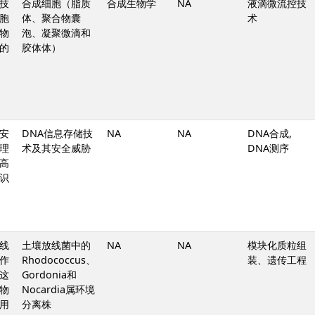
技
合成细胞（脂质
合成生物学
NA
液滴微流控技
胞
体、聚合物囊
术
物
泡、凝聚微滴和
的
胶体体）
安
DNA信息存储技
NA
NA
DNA合成,
理
术及其安全威胁
DNA测序
高
识
线
土壤放线菌中的
NA
NA
模块化质粒组
作
Rhodococcus、
装、遗传工程
这
Gordonia和
物
Nocardia属环境
用
分离株