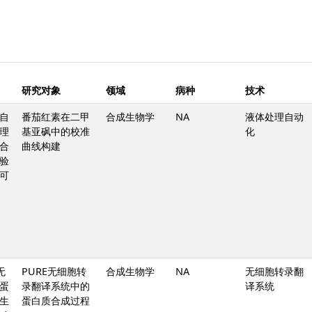
研究对象
领域
病种
技术
自
番茄红素在二甲
合成生物学
NA
液体处理自动
理
基亚砜中的校准
化
合
曲线构建
验
可
无
PURE无细胞转
合成生物学
NA
无细胞转录翻
蛋
录翻译系统中的
译系统
生
蛋白质合成过程