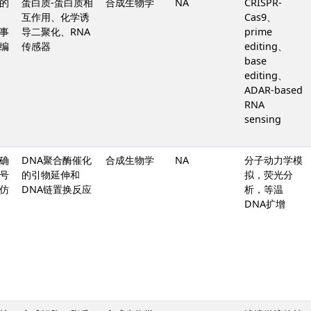
的
蛋白质-蛋白质相
合成生物学
NA
CRISPR-
互作用、化学诱
Cas9、
事
导二聚化、RNA
prime
编
传感器
editing、
base
editing、
ADAR-based
RNA
sensing
确
DNA聚合酶催化
合成生物学
NA
分子动力学模
号
的引物延伸和
拟，荧光分
仿
DNA链置换反应
析，等温
DNA扩增