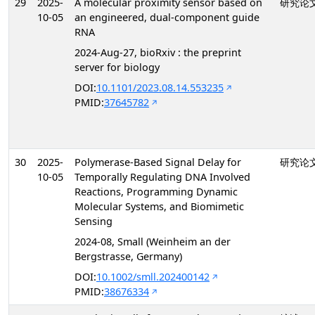
29
2025-
A molecular proximity sensor based on
研究论
10-05
an engineered, dual-component guide
RNA
2024-Aug-27, bioRxiv : the preprint
server for biology
DOI:
10.1101/2023.08.14.553235
PMID:
37645782
30
2025-
Polymerase-Based Signal Delay for
研究论
10-05
Temporally Regulating DNA Involved
Reactions, Programming Dynamic
Molecular Systems, and Biomimetic
Sensing
2024-08, Small (Weinheim an der
Bergstrasse, Germany)
DOI:
10.1002/smll.202400142
PMID:
38676334