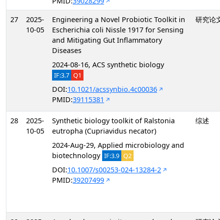
PMID:
39028299
27
2025-
Engineering a Novel Probiotic Toolkit in
研究论
10-05
Escherichia coli Nissle 1917 for Sensing
and Mitigating Gut Inflammatory
Diseases
2024-08-16, ACS synthetic biology
IF:3.7
Q1
DOI:
10.1021/acssynbio.4c00036
PMID:
39115381
28
2025-
Synthetic biology toolkit of Ralstonia
综述
10-05
eutropha (Cupriavidus necator)
2024-Aug-29, Applied microbiology and
biotechnology
IF:3.9
Q2
DOI:
10.1007/s00253-024-13284-2
PMID:
39207499