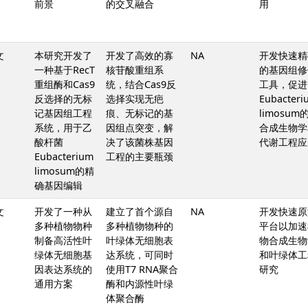
前景
的交叉融合
用
文
本研究开发了
开发了高效的寡
NA
开发快速精
一种基于RecT
核苷酸重组系
的基因组修
重组酶和Cas9
统，结合Cas9反
工具，促进
反选择的无标
选择实现无疤
Eubacteri
记基因组工程
痕、无标记的基
limosum
系统，用于乙
因组点突变，解
合成生物学
酸杆菌
决了该菌株基因
代谢工程应
Eubacterium
工程的主要瓶颈
limosum的精
确基因编辑
文
开发了一种从
建立了首个源自
NA
开发快速原
多种植物物种
多种植物物种的
平台以加速
制备高活性叶
叶绿体无细胞表
物合成生物
绿体无细胞基
达系统，可同时
和叶绿体工
因表达系统的
使用T7 RNA聚合
研究
通用方案
酶和内源性叶绿
体聚合酶