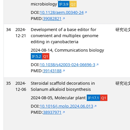
microbiology
IF:3.9
Q2
DOI:
10.1128/aem.00340-24
PMID:
39082821
34
2024-
Development of a base editor for
研究论
12-21
convenient and multiplex genome
editing in cyanobacteria
2024-08-14, Communications biology
IF:5.2
Q1
DOI:
10.1038/s42003-024-06696-3
PMID:
39143188
35
2024-
Steroidal scaffold decorations in
研究论
12-06
Solanum alkaloid biosynthesis
2024-08-05, Molecular plant
IF:17.1
Q1
DOI:
10.1016/j.molp.2024.06.013
PMID:
38937971