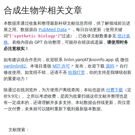
合成生物学相关文章
本数据库通过收集和整理最新科研文献信息而得，供了解领域前沿进
展之用。数据源自
PubMed Data
，每日自动更新（使用关键
词“
”过滤），已收录文献数量参见
统计表
['synthetic biology']
格
。表格内容由 GPT 自动整理，可能存在错误或遗漏，
请使用时务
必注意核实！
如有建议或合作意向，欢迎联系 linlin.yan(AT)bioinfo.app 或 微信
yanlinlin82
。本项目遵循
MIT 许可
发布，欢迎下载
源码
自行
修改使用。如觉得不错，还请不吝
给我打赏
，你的支持是我继续创新
的重要动力！
除通过在线浏览外，为方便用户离线查阅，本站也提供
付费下载
（定
价9.9元）。之所以考虑收费，是因为批量扫描这些文献并整理也是
有一定成本的，还请理解并多多支持。本站数据会持续更新，而仅需
一次付费，未来就可以随时重新下载到最新版本数据。
文献搜索：