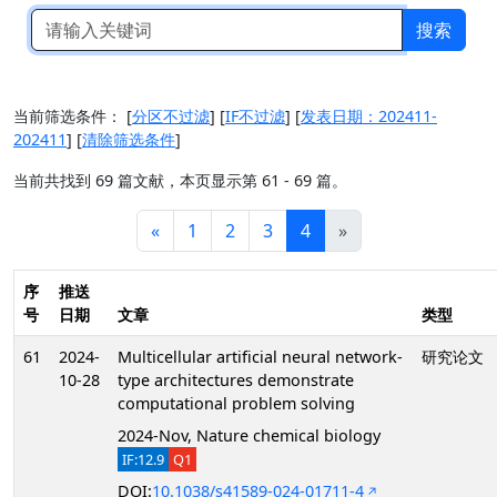
搜索
当前筛选条件：
[
分区不过滤
]
[
IF不过滤
]
[
发表日期：202411-
202411
]
[
清除筛选条件
]
当前共找到 69 篇文献，本页显示第 61 - 69 篇。
«
1
2
3
4
»
序
推送
号
日期
文章
类型
61
2024-
Multicellular artificial neural network-
研究论文
10-28
type architectures demonstrate
computational problem solving
2024-Nov, Nature chemical biology
IF:12.9
Q1
DOI:
10.1038/s41589-024-01711-4