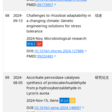
PMID:
39173957
68
2024-
Challenges to rhizobial adaptability in
综述
09-13
a changing climate: Genetic
engineering solutions for stress
tolerance
2024-Nov, Microbiological research
IF:6.1
Q1
DOI:
10.1016/j.micres.2024.127886
PMID:
39232483
69
2024-
Ascorbate peroxidase catalyses
研究论文
08-05
synthesis of protocatechualdehyde
from p-hydroxybenzaldehyde in
Lycoris aurea
2024-Nov-15, Gene
IF:2.6
Q2
DOI:
10.1016/j.gene.2024.148697