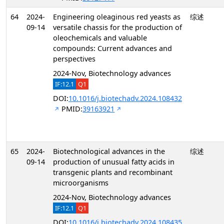
64
2024-
Engineering oleaginous red yeasts as
综述
09-14
versatile chassis for the production of
oleochemicals and valuable
compounds: Current advances and
perspectives
2024-Nov, Biotechnology advances
IF:12.1
Q1
DOI:
10.1016/j.biotechadv.2024.108432
PMID:
39163921
65
2024-
Biotechnological advances in the
综述
09-14
production of unusual fatty acids in
transgenic plants and recombinant
microorganisms
2024-Nov, Biotechnology advances
IF:12.1
Q1
DOI:
10.1016/j.biotechadv.2024.108435