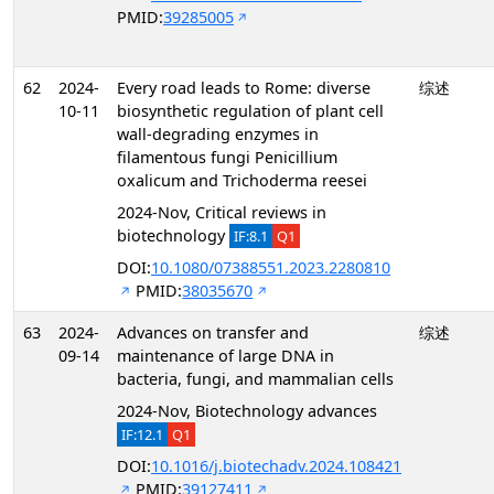
PMID:
39285005
62
2024-
Every road leads to Rome: diverse
综述
10-11
biosynthetic regulation of plant cell
wall-degrading enzymes in
filamentous fungi Penicillium
oxalicum and Trichoderma reesei
2024-Nov, Critical reviews in
biotechnology
IF:8.1
Q1
DOI:
10.1080/07388551.2023.2280810
PMID:
38035670
63
2024-
Advances on transfer and
综述
09-14
maintenance of large DNA in
bacteria, fungi, and mammalian cells
2024-Nov, Biotechnology advances
IF:12.1
Q1
DOI:
10.1016/j.biotechadv.2024.108421
PMID:
39127411