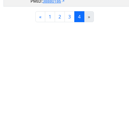
PMID:
38880186
«
1
2
3
4
»