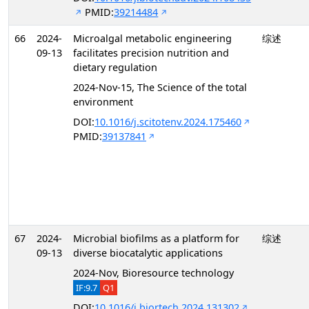
PMID:
39214484
66
2024-
Microalgal metabolic engineering
综述
09-13
facilitates precision nutrition and
dietary regulation
2024-Nov-15, The Science of the total
environment
DOI:
10.1016/j.scitotenv.2024.175460
PMID:
39137841
67
2024-
Microbial biofilms as a platform for
综述
09-13
diverse biocatalytic applications
2024-Nov, Bioresource technology
IF:9.7
Q1
DOI:
10.1016/j.biortech.2024.131302