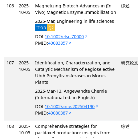
106
2025-
Magnetizing Biotech-Advances in (In
综述
10-05
Vivo) Magnetic Enzyme Immobilization
2025-Mar, Engineering in life sciences
IF:3.9
Q2
DOI:
10.1002/elsc.70000
PMID:
40083857
107
2025-
Identification, Characterization, and
研究论
10-05
Catalytic Mechanism of Regioselective
UbiA Prenyltransferases in Morus
Plants
2025-Mar-13, Angewandte Chemie
(International ed. in English)
DOI:
10.1002/anie.202504190
PMID:
40080387
108
2025-
Comprehensive strategies for
综述
10-05
paclitaxel production: insights from