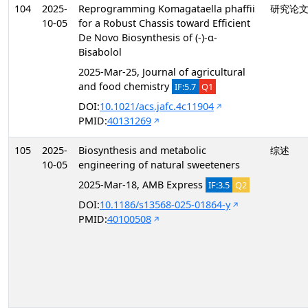
104
2025-
Reprogramming Komagataella phaffii
研究论
10-05
for a Robust Chassis toward Efficient
De Novo Biosynthesis of (-)-α-
Bisabolol
2025-Mar-25, Journal of agricultural
and food chemistry
IF:5.7
Q1
DOI:
10.1021/acs.jafc.4c11904
PMID:
40131269
105
2025-
Biosynthesis and metabolic
综述
10-05
engineering of natural sweeteners
2025-Mar-18, AMB Express
IF:3.5
Q2
DOI:
10.1186/s13568-025-01864-y
PMID:
40100508