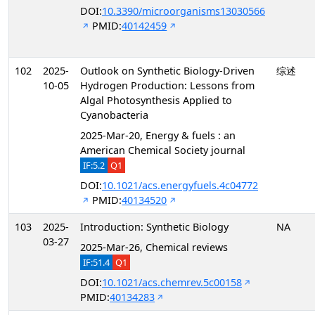
DOI:
10.3390/microorganisms13030566
PMID:
40142459
102
2025-
Outlook on Synthetic Biology-Driven
综述
10-05
Hydrogen Production: Lessons from
Algal Photosynthesis Applied to
Cyanobacteria
2025-Mar-20, Energy & fuels : an
American Chemical Society journal
IF:5.2
Q1
DOI:
10.1021/acs.energyfuels.4c04772
PMID:
40134520
103
2025-
Introduction: Synthetic Biology
NA
03-27
2025-Mar-26, Chemical reviews
IF:51.4
Q1
DOI:
10.1021/acs.chemrev.5c00158
PMID:
40134283