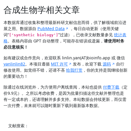
合成生物学相关文章
本数据库通过收集和整理最新科研文献信息而得，供了解领域前沿进
展之用。数据源自
PubMed Data
，每日自动更新（使用关键
词“
”过滤），已收录文献数量参见
统计表
['synthetic biology']
格
。表格内容由 GPT 自动整理，可能存在错误或遗漏，
请使用时务
必注意核实！
如有建议或合作意向，欢迎联系 linlin.yan(AT)bioinfo.app 或 微信
yanlinlin82
。本项目遵循
MIT 许可
发布，欢迎下载
源码
自行
修改使用。如觉得不错，还请不吝
给我打赏
，你的支持是我继续创新
的重要动力！
除通过在线浏览外，为方便用户离线查阅，本站也提供
付费下载
（定
价9.9元）。之所以考虑收费，是因为批量扫描这些文献并整理也是
有一定成本的，还请理解并多多支持。本站数据会持续更新，而仅需
一次付费，未来就可以随时重新下载到最新版本数据。
文献搜索：