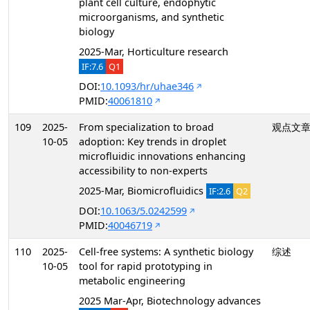
plant cell culture, endophytic
microorganisms, and synthetic
biology
2025-Mar, Horticulture research
IF:7.6
Q1
DOI:
10.1093/hr/uhae346
PMID:
40061810
109
2025-
From specialization to broad
观点文
10-05
adoption: Key trends in droplet
microfluidic innovations enhancing
accessibility to non-experts
2025-Mar, Biomicrofluidics
IF:2.6
Q2
DOI:
10.1063/5.0242599
PMID:
40046719
110
2025-
Cell-free systems: A synthetic biology
综述
10-05
tool for rapid prototyping in
metabolic engineering
2025 Mar-Apr, Biotechnology advances