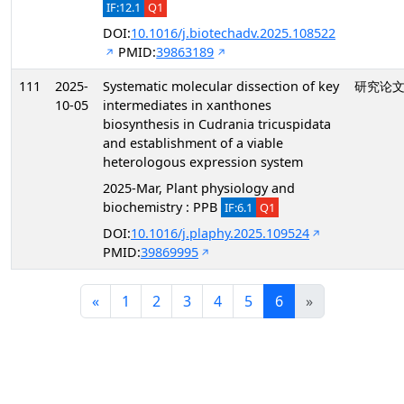
IF:12.1
Q1
DOI:
10.1016/j.biotechadv.2025.108522
PMID:
39863189
111
2025-
Systematic molecular dissection of key
研究论
10-05
intermediates in xanthones
biosynthesis in Cudrania tricuspidata
and establishment of a viable
heterologous expression system
2025-Mar, Plant physiology and
biochemistry : PPB
IF:6.1
Q1
DOI:
10.1016/j.plaphy.2025.109524
PMID:
39869995
«
1
2
3
4
5
6
»