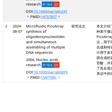
research
IF:16.6
Q1
DOI:
10.1093/nar/gkh241
PMID:
14757837
2
2024-
Microfluidic PicoArray
研究论文
本文介绍
08-07
synthesis of
种基于微
oligodeoxynucleotides
PicoArr
and simultaneous
法，用于
assembling of multiple
合成和纯
DNA sequences
计用于多
因合成的
2004, Nucleic acids
苷酸，并
research
IF:16.6
Q1
了其在蛋
DOI:
10.1093/nar/gkh879
表达中的
PMID:
15477391