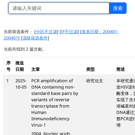
搜索
当前筛选条件：
[
分区不过滤
]
[
IF不过滤
]
[
发表日期：200401-
200401
]
[
清除筛选条件
]
当前共找到 2 篇文献。
序
推送
号
日期
文章
类型
简述
1
2025-
PCR amplification of
研究论文
本研究通
10-05
DNA containing non-
造HIV逆
standard base pairs by
酶变体，
variants of reverse
实现了含
transcriptase from
准碱基对
Human
DNA通过
Immunodeficiency
整PCR进
Virus-1
增
2004, Nucleic acids