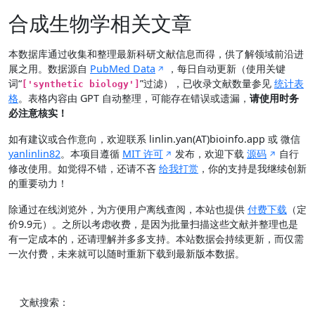
合成生物学相关文章
本数据库通过收集和整理最新科研文献信息而得，供了解领域前沿进
展之用。数据源自
PubMed Data
，每日自动更新（使用关键
词“
”过滤），已收录文献数量参见
统计表
['synthetic biology']
格
。表格内容由 GPT 自动整理，可能存在错误或遗漏，
请使用时务
必注意核实！
如有建议或合作意向，欢迎联系 linlin.yan(AT)bioinfo.app 或 微信
yanlinlin82
。本项目遵循
MIT 许可
发布，欢迎下载
源码
自行
修改使用。如觉得不错，还请不吝
给我打赏
，你的支持是我继续创新
的重要动力！
除通过在线浏览外，为方便用户离线查阅，本站也提供
付费下载
（定
价9.9元）。之所以考虑收费，是因为批量扫描这些文献并整理也是
有一定成本的，还请理解并多多支持。本站数据会持续更新，而仅需
一次付费，未来就可以随时重新下载到最新版本数据。
文献搜索：