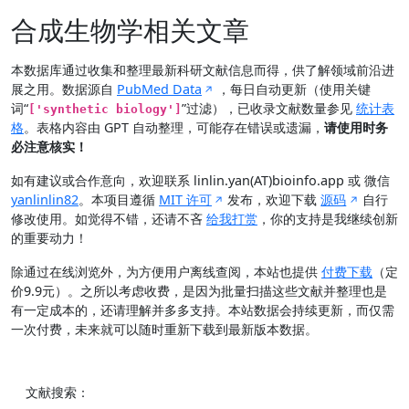
合成生物学相关文章
本数据库通过收集和整理最新科研文献信息而得，供了解领域前沿进
展之用。数据源自
PubMed Data
，每日自动更新（使用关键
词“
”过滤），已收录文献数量参见
统计表
['synthetic biology']
格
。表格内容由 GPT 自动整理，可能存在错误或遗漏，
请使用时务
必注意核实！
如有建议或合作意向，欢迎联系 linlin.yan(AT)bioinfo.app 或 微信
yanlinlin82
。本项目遵循
MIT 许可
发布，欢迎下载
源码
自行
修改使用。如觉得不错，还请不吝
给我打赏
，你的支持是我继续创新
的重要动力！
除通过在线浏览外，为方便用户离线查阅，本站也提供
付费下载
（定
价9.9元）。之所以考虑收费，是因为批量扫描这些文献并整理也是
有一定成本的，还请理解并多多支持。本站数据会持续更新，而仅需
一次付费，未来就可以随时重新下载到最新版本数据。
文献搜索：