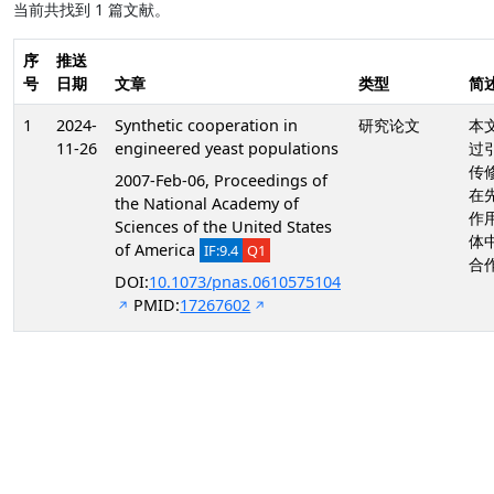
当前共找到 1 篇文献。
序
推送
号
日期
文章
类型
简
1
2024-
Synthetic cooperation in
研究论文
本
11-26
engineered yeast populations
过
传
2007-Feb-06, Proceedings of
在
the National Academy of
作
Sciences of the United States
体
of America
IF:9.4
Q1
合
DOI:
10.1073/pnas.0610575104
PMID:
17267602