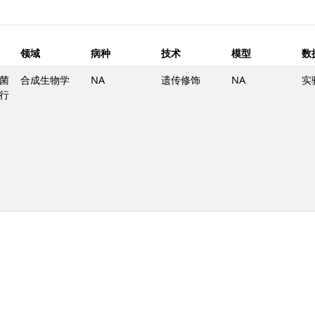
领域
病种
技术
模型
数
菌
合成生物学
NA
遗传修饰
NA
实
行