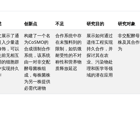
述
创新点
不足
研究目的
研究对象
文展示了通
构建了一个名
合作系统中存
展示如何通过
非交配酵母
引入少量遗
为CoSMO的
在未预料到的
遗传工程实现
株及其合作
修饰，可以
合成强制合作
限制，如饥饿
持久合作，并
为
先前无相互
系统，该系统
耐受性的不对
探讨其在农
用的细胞群
由一对非交配
称性和营养物
业、污染物处
中实现持久
酵母菌株组
质释放延迟
理和医学等领
作
成，每株菌株
域的潜在应用
为另一株提供
必需代谢物