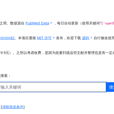
展之用。数据源自
PubMed Data
，每日自动更新（使用关键词“
['synt
nlinlin82
。本项目遵循
MIT 许可
发布，欢迎下载
源码
自行修改使
价9.9元）。之所以考虑收费，是因为批量扫描这些文献并整理也是有一
献搜索：
搜
]
[
清除筛选条件
]