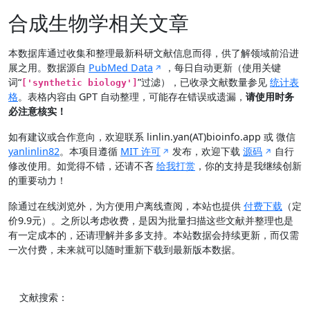
合成生物学相关文章
本数据库通过收集和整理最新科研文献信息而得，供了解领域前沿进
展之用。数据源自
PubMed Data
，每日自动更新（使用关键
词“
”过滤），已收录文献数量参见
统计表
['synthetic biology']
格
。表格内容由 GPT 自动整理，可能存在错误或遗漏，
请使用时务
必注意核实！
如有建议或合作意向，欢迎联系 linlin.yan(AT)bioinfo.app 或 微信
yanlinlin82
。本项目遵循
MIT 许可
发布，欢迎下载
源码
自行
修改使用。如觉得不错，还请不吝
给我打赏
，你的支持是我继续创新
的重要动力！
除通过在线浏览外，为方便用户离线查阅，本站也提供
付费下载
（定
价9.9元）。之所以考虑收费，是因为批量扫描这些文献并整理也是
有一定成本的，还请理解并多多支持。本站数据会持续更新，而仅需
一次付费，未来就可以随时重新下载到最新版本数据。
文献搜索：