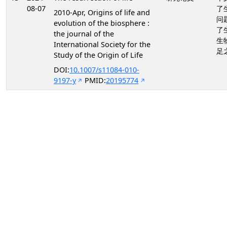
08-07
了
2010-Apr, Origins of life and
问
evolution of the biosphere :
了
the journal of the
生
International Society for the
足
Study of the Origin of Life
DOI:
10.1007/s11084-010-
9197-y
PMID:
20195774