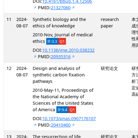
DOI:
10.4161/bbug.1.4.12506
PMID:
21327060
11
2024-
Synthetic biology and the
research
本
08-07
ethics of knowledge
paper
成
理
2010-Nov, Journal of medical
性
ethics
IF:3.3
Q1
用
DOI:
10.1136/jme.2010.038232
PMID:
20935316
12
2024-
Design and analysis of
研究论文
研
08-07
synthetic carbon fixation
方
pathways
析
定
2010-May-11, Proceedings of
高
the National Academy of
Sciences of the United States
of America
IF:9.4
Q1
DOI:
10.1073/pnas.0907176107
PMID:
20410460
13
2024-
The resurrection of life
研究论文
本