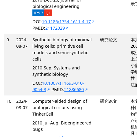
示
biological engineering
IF:5.7
Q1
DOI:
10.1186/1754-1611-4-17
PMID:
21172029
9
2024-
Synthetic biology of minimal
研究论文
本
08-07
living cells: primitive cell
20
models and semi-synthetic
成
cells
上
小
2010-Sep, Systems and
学
synthetic biology
性
DOI:
10.1007/s11693-010-
法
9054-3
PMID:
21886680
10
2024-
Computer-aided design of
研究论文
本
08-07
biological circuits using
种
TinkerCell
物
路
2010 Jul-Aug, Bioengineered
机
bugs
具T