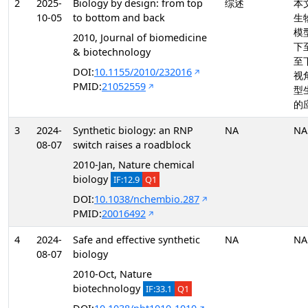
2
2025-
Biology by design: from top
综述
本
10-05
to bottom and back
生
模
2010, Journal of biomedicine
下
& biotechnology
至
DOI:
10.1155/2010/232016
视
PMID:
21052559
型
的
3
2024-
Synthetic biology: an RNP
NA
NA
08-07
switch raises a roadblock
2010-Jan, Nature chemical
biology
IF:12.9
Q1
DOI:
10.1038/nchembio.287
PMID:
20016492
4
2024-
Safe and effective synthetic
NA
NA
08-07
biology
2010-Oct, Nature
biotechnology
IF:33.1
Q1