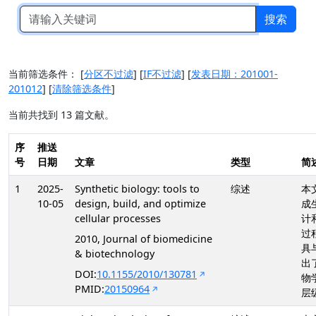
搜索
当前筛选条件：
[
分区不过滤
]
[
IF不过滤
]
[
发表日期：201001-
201012
]
[
清除筛选条件
]
当前共找到 13 篇文献。
序
推送
号
日期
文章
类型
简
1
2025-
Synthetic biology: tools to
综述
本
10-05
design, build, and optimize
成
cellular processes
计
过
2010, Journal of biomedicine
具
& biotechnology
出
DOI:
10.1155/2010/130781
物
PMID:
20150964
层