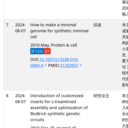
谢
启
输
7
2024-
How to make a minimal
综述
本
08-07
genome for synthetic minimal
成
cell
关
构
2010-May, Protein & cell
小
IF:13.6
Q1
史
DOI:
10.1007/s13238-010-
要
0064-4
PMID:
21203957
论
组
代
影
8
2024-
Introduction of customized
研究论文
本
08-07
inserts for s-treamlined
种
assembly and optimization of
入
BioBrick synthetic genetic
合
circuits
的
大
2010-Dec-20, Journal of