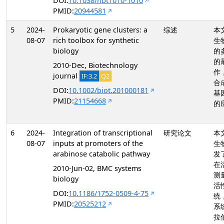
DOI:
10.1038/nbt1010-1010
PMID:
20944581
5
2024-
Prokaryotic gene clusters: a
综述
本
08-07
rich toolbox for synthetic
生
biology
的
的
2010-Dec, Biotechnology
作
journal
IF:3.2
Q2
合
DOI:
10.1002/biot.201000181
基
PMID:
21154668
的
6
2024-
Integration of transcriptional
研究论文
本
08-07
inputs at promoters of the
生
arabinose catabolic pathway
发
在
2010-Jun-02, BMC systems
测
biology
活
DOI:
10.1186/1752-0509-4-75
统
PMID:
20525212
系
拉