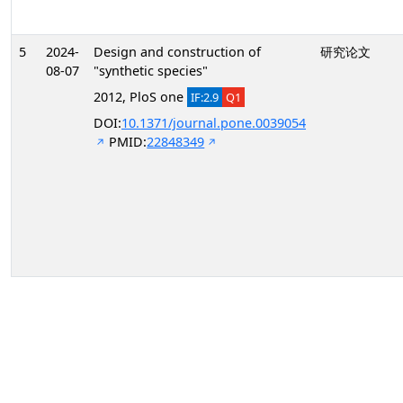
5
2024-
Design and construction of
研究论文
08-07
"synthetic species"
2012, PloS one
IF:2.9
Q1
DOI:
10.1371/journal.pone.0039054
PMID:
22848349