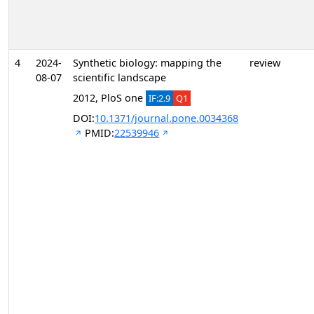
4
2024-
Synthetic biology: mapping the
review
08-07
scientific landscape
2012, PloS one
IF:2.9
Q1
DOI:
10.1371/journal.pone.0034368
PMID:
22539946