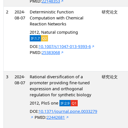
PMID:
22148353
2
2024-
Deterministic Function
研究论文
08-07
Computation with Chemical
Reaction Networks
2012, Natural computing
IF:1.7
Q2
DOI:
10.1007/s11047-013-9393-6
PMID:
25383068
3
2024-
Rational diversification of a
研究论文
08-07
promoter providing fine-tuned
expression and orthogonal
regulation for synthetic biology
2012, PloS one
IF:2.9
Q1
DOI:
10.1371/journal.pone.0033279
PMID:
22442681