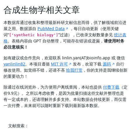
合成生物学相关文章
本数据库通过收集和整理最新科研文献信息而得，供了解领域前沿进
展之用。数据源自
PubMed Data
，每日自动更新（使用关键
词“
”过滤），已收录文献数量参见
统计表
['synthetic biology']
格
。表格内容由 GPT 自动整理，可能存在错误或遗漏，
请使用时务
必注意核实！
如有建议或合作意向，欢迎联系 linlin.yan(AT)bioinfo.app 或 微信
yanlinlin82
。本项目遵循
MIT 许可
发布，欢迎下载
源码
自行
修改使用。如觉得不错，还请不吝
给我打赏
，你的支持是我继续创新
的重要动力！
除通过在线浏览外，为方便用户离线查阅，本站也提供
付费下载
（定
价9.9元）。之所以考虑收费，是因为批量扫描这些文献并整理也是
有一定成本的，还请理解并多多支持。本站数据会持续更新，而仅需
一次付费，未来就可以随时重新下载到最新版本数据。
文献搜索：