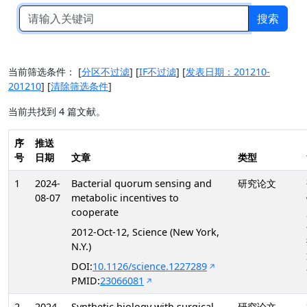
搜索
当前筛选条件：
[
分区不过滤
]
[
IF不过滤
]
[
发表日期：201210-
201210
]
[
清除筛选条件
]
当前共找到 4 篇文献。
序
推送
号
日期
文章
类型
1
2024-
Bacterial quorum sensing and
研究论文
08-07
metabolic incentives to
cooperate
2012-Oct-12, Science (New York,
N.Y.)
DOI:
10.1126/science.1227289
PMID:
23066081
2
2024-
Synthetic biology with surgical
研究论文