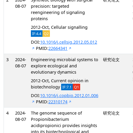
08-07
precision: targeted
reengineering of signaling
proteins
2012-Oct, Cellular signalling
IF:4.4
Q2
DOI:
10.1016/j.cellsig.2012.05.012
PMID:
22664341
3
2024-
Engineering microbial systems to
研究论文
08-07
explore ecological and
evolutionary dynamics
2012-Oct, Current opinion in
biotechnology
IF:7.1
Q1
DOI:
10.1016/j.copbio.2012.01.006
PMID:
22310174
4
2024-
The genome sequence of
研究论文
08-07
Propionibacterium
acidipropionici provides insights
into its biotechnological and