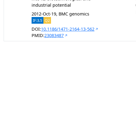
industrial potential
2012-Oct-19, BMC genomics
IF:3.5
Q2
DOI:
10.1186/1471-2164-13-562
PMID:
23083487