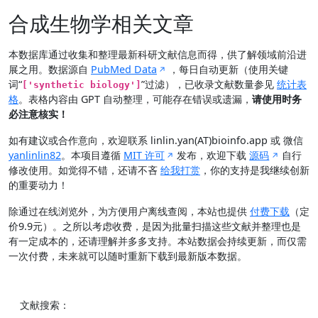
合成生物学相关文章
本数据库通过收集和整理最新科研文献信息而得，供了解领域前沿进
展之用。数据源自
PubMed Data
，每日自动更新（使用关键
词“
”过滤），已收录文献数量参见
统计表
['synthetic biology']
格
。表格内容由 GPT 自动整理，可能存在错误或遗漏，
请使用时务
必注意核实！
如有建议或合作意向，欢迎联系 linlin.yan(AT)bioinfo.app 或 微信
yanlinlin82
。本项目遵循
MIT 许可
发布，欢迎下载
源码
自行
修改使用。如觉得不错，还请不吝
给我打赏
，你的支持是我继续创新
的重要动力！
除通过在线浏览外，为方便用户离线查阅，本站也提供
付费下载
（定
价9.9元）。之所以考虑收费，是因为批量扫描这些文献并整理也是
有一定成本的，还请理解并多多支持。本站数据会持续更新，而仅需
一次付费，未来就可以随时重新下载到最新版本数据。
文献搜索：