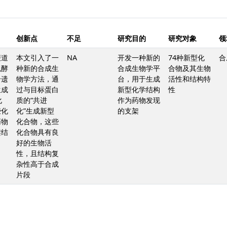
创新点
不足
研究目的
研究对象
领
报道
本文引入了一
NA
开发一种新的
74种新型化
合
包酵
种新的合成生
合成生物学平
合物及其生物
合遗
物学方法，通
台，用于生成
活性和结构特
生成
过与目标蛋白
新型化学结构
性
化
质的“共进
作为药物发现
些化
化”生成新型
的支架
药物
化合物，这些
架结
化合物具有良
好的生物活
性，且结构复
杂性高于合成
片段