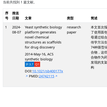
当前共找到 1 篇文献。
序
推送
号
日期
文章
类型
简述
1
2024-
Yeast synthetic biology
research
本文首次
08-07
platform generates
paper
了使用面
novel chemical
母通过组
structures as scaffolds
传学方法
for drug discovery
74种新型
合物，这
2014-May-16, ACS
合物作为
synthetic biology
发现的支
IF:3.7
Q1
构
DOI:
10.1021/sb400177x
PMID:
24742115