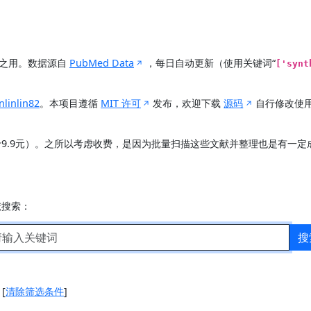
展之用。数据源自
PubMed Data
，每日自动更新（使用关键词“
['synt
nlinlin82
。本项目遵循
MIT 许可
发布，欢迎下载
源码
自行修改使
价9.9元）。之所以考虑收费，是因为批量扫描这些文献并整理也是有一
献搜索：
搜
]
[
清除筛选条件
]