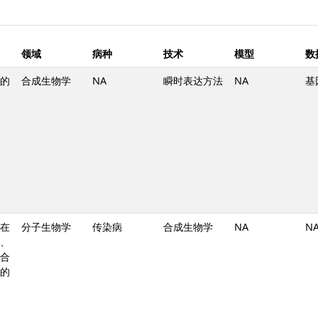
领域
病种
技术
模型
数
的
合成生物学
NA
瞬时表达方法
NA
基
在
分子生物学
传染病
合成生物学
NA
N
、
合
的