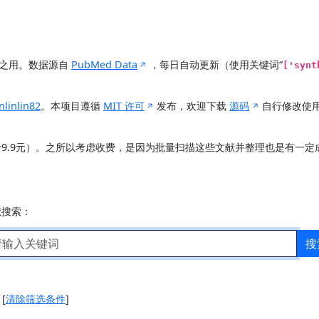
展之用。数据源自
PubMed Data
，每日自动更新（使用关键词“
['synt
nlinlin82
。本项目遵循
MIT 许可
发布，欢迎下载
源码
自行修改使
价9.9元）。之所以考虑收费，是因为批量扫描这些文献并整理也是有一
献搜索：
搜
]
[
清除筛选条件
]