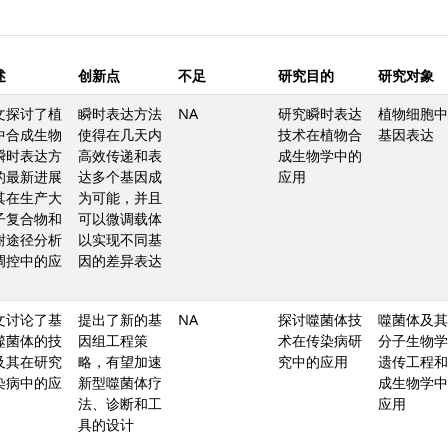
述
创新点
不足
研究目的
研究对象
文探讨了植
瞬时表达方法
NA
研究瞬时表达
植物细胞中
中合成生物
使得在几天内
技术在植物合
基因表达
瞬时表达方
高效传递和表
成生物学中的
的最新进展
达多个基因成
应用
其在生产大
为可能，并且
子复合物和
可以微调载体
谢途径分析
以实现不同基
调控中的应
因的差异表达
文讨论了基
提出了新的基
NA
探讨噬菌体技
噬菌体及其
噬菌体的技
因组工程策
术在传染病研
分子生物学
及其在研究
略，有望加速
究中的应用
遗传工程和
染病中的应
新型噬菌体疗
成生物学中
法、诊断和工
应用
具的设计