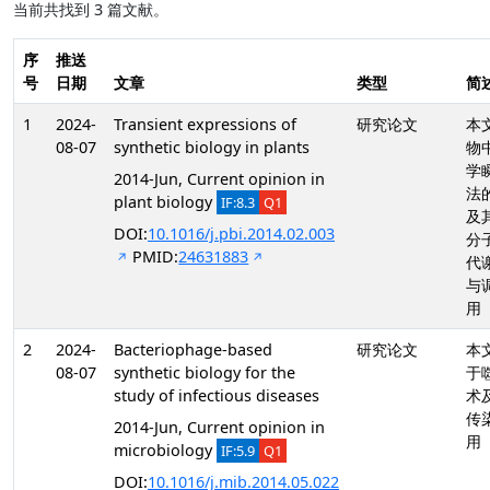
当前共找到 3 篇文献。
序
推送
号
日期
文章
类型
简
1
2024-
Transient expressions of
研究论文
本
08-07
synthetic biology in plants
物
学
2014-Jun, Current opinion in
法
plant biology
IF:8.3
Q1
及
DOI:
10.1016/j.pbi.2014.02.003
分
PMID:
24631883
代
与
用
2
2024-
Bacteriophage-based
研究论文
本
08-07
synthetic biology for the
于
study of infectious diseases
术
传
2014-Jun, Current opinion in
用
microbiology
IF:5.9
Q1
DOI:
10.1016/j.mib.2014.05.022