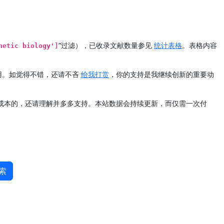
”过滤），已收录文献数量参见
统计表格
。表格内容
hetic biology']
用。如觉得不错，还请不吝
给我打赏
，你的支持是我继续创新的重要动
定成本的，还请理解并多多支持。本站数据会持续更新，而仅需一次付
索