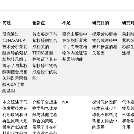
简述
创新点
不足
研究目的
研究
研究通过
首次鉴定了与
研究主要集中
揭示紫杉醇生
茉莉
cDNA-AFLP
紫杉醇侧链合
在细胞培养水
物合成途径中
紫杉
技术分析茉莉
成相关的
平，尚未在植
未知步骤的相
杉醇
酸诱导的紫杉
TB768基因，
物体内验证该
关基因
途径
细胞转录组，
并验证了其在
基因的功能
揭示了与紫杉
紫杉醇生物合
醇侧链合成相
成途径中的功
关的β-苯丙氨
能
酸-CoA连接
酶基因
本文综述了气
介绍了合成生
NA
探讨气体发酵
气体
体发酵技术在
物学和气体发
技术在减少全
物及
利用废物和可
酵与其他过程
球化石燃料消
气体
再生原料大规
耦合的策略，
耗相关排放中
和化
模生产低碳燃
展示了其在扩
的应用
作用
料和化学品方
大商业产品范