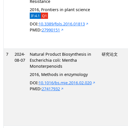
Resistance
2016, Frontiers in plant science
IF:4.1
Q1
DOI:
10.3389/fpls.2016.01813
PMID:
27990151
7
2024-
Natural Product Biosynthesis in
研究论文
08-07
Escherichia coli: Mentha
Monoterpenoids
2016, Methods in enzymology
DOI:
10.1016/bs.mie.2016.02.020
PMID:
27417932