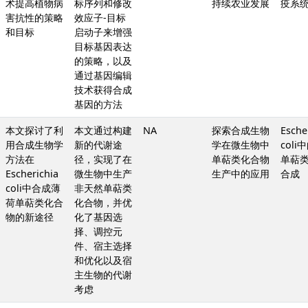
术提高植物病
标序列和修改
持续农业发展
疫系
害抗性的策略
效应子-目标
和目标
启动子来增强
目标基因表达
的策略，以及
通过基因编辑
技术获得合成
基因的方法
本文探讨了利
本文通过构建
NA
探索合成生物
Esche
用合成生物学
新的代谢途
学在微生物中
coli
方法在
径，实现了在
单萜类化合物
单萜
Escherichia
微生物中生产
生产中的应用
合成
coli中合成薄
非天然单萜类
荷单萜类化合
化合物，并优
物的新途径
化了基因选
择、调控元
件、宿主选择
和优化以及宿
主生物的代谢
考虑