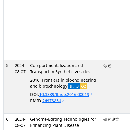
5
2024-
Compartmentalization and
综述
08-07
Transport in Synthetic Vesicles
2016, Frontiers in bioengineering
and biotechnology
IF:4.3
Q2
DOI:
10.3389/fbioe.2016.00019
PMID:
26973834
6
2024-
Genome-Editing Technologies for
研究论文
08-07
Enhancing Plant Disease