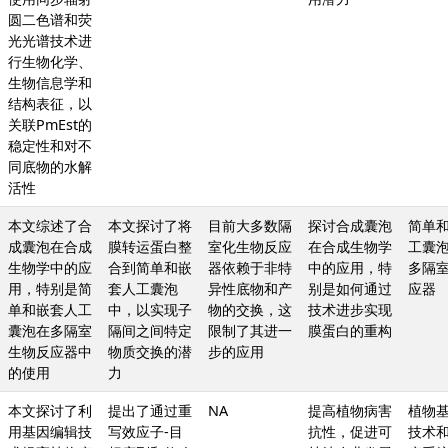
圆二色谱和荧
光光谱技术进
行生物化学、
生物信息学和
结构表征，以
关联PmEst的
稳定性和对不
同底物的水解
活性
本文综述了合
本文探讨了将
目前大多数隔
探讨合成囊泡
简单
成囊泡在合成
膜转运蛋白整
室化生物反应
在合成生物学
工囊
生物学中的应
合到简单和嵌
器依赖于非特
中的应用，特
多隔
用，特别是简
套人工囊泡
异性底物和产
别是如何通过
应器
单和嵌套人工
中，以实现子
物的交换，这
技术进步实现
囊泡在多隔室
隔间之间特定
限制了其进一
膜蛋白的重构
生物反应器中
物质交换的潜
步的应用
的使用
力
本文探讨了利
提出了通过重
NA
提高植物病害
植物
用基因编辑技
写效应子-目
抗性，促进可
技术