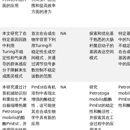
面的应用
围和提高效率
方面的潜力
本文研究了在
首次在合成生
NA
探索和优化基
特定
特定基因回路
物学背景下利
于熟悉的大肠
中的Tu
中利用
用Turing不
杆菌启动子的
不稳
Turing不稳
稳定性生成空
基因表达空间
在合
定性和气体诱
间模式，并通
模式
基因
导的群体感应
过调节信号参
中的
分子降解来生
数控制不稳定
成图灵模式
波数的范围
本研究通过计
PmEst在有机
NA
研究
Petro
算机辅助识别
溶剂中表现出
Petrotoga
mobi
和重组生产来
增强的酶稳定
mobilis酯酶
PmE
自极端嗜热菌
性，这可能使
PmEst的稳定
性和
Petrotoga
其在合成生物
性和酶活性，
mobilis的酯
学中具有新的
并探索其在工
酶PmEst，并
应用
业过程中的应
使用同步辐射
用潜力