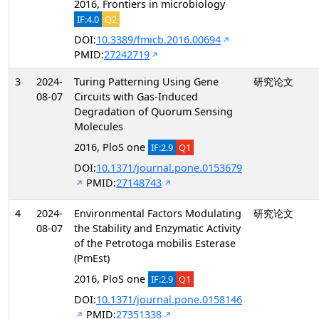
2016, Frontiers in microbiology
IF:4.0
Q2
DOI:
10.3389/fmicb.2016.00694
PMID:
27242719
3
2024-
Turing Patterning Using Gene
研究论文
08-07
Circuits with Gas-Induced
Degradation of Quorum Sensing
Molecules
2016, PloS one
IF:2.9
Q1
DOI:
10.1371/journal.pone.0153679
PMID:
27148743
4
2024-
Environmental Factors Modulating
研究论文
08-07
the Stability and Enzymatic Activity
of the Petrotoga mobilis Esterase
(PmEst)
2016, PloS one
IF:2.9
Q1
DOI:
10.1371/journal.pone.0158146
PMID:
27351338