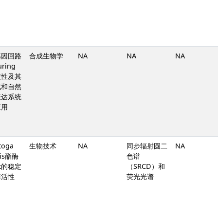
基因回路
合成生物学
NA
NA
NA
ring
定性及其
成和自然
表达系统
应用
toga
生物技术
NA
同步辐射圆二
NA
lis酯酶
色谱
st的稳定
（SRCD）和
酶活性
荧光光谱