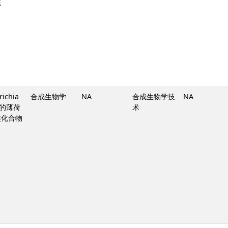
统
richia
合成生物学
NA
合成生物学技
NA
中的薄荷
术
类化合物