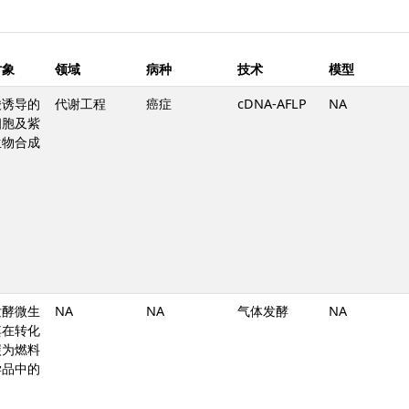
对象
领域
病种
技术
模型
酸诱导的
代谢工程
癌症
cDNA-AFLP
NA
细胞及紫
生物合成
发酵微生
NA
NA
气体发酵
NA
其在转化
碳为燃料
学品中的