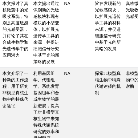
本文探讨了真
本文提出通过
NA
旨在发现新的
真核
核微藻中的光
识别新的光敏
光敏感模块，
光吸
吸收系统，特
感模块和现有
以扩展光遗传
光感
别是高度敏感
模块的小型变
学工具的材料
的光感受器，
体，以扩展光
来源，并促进
并讨论了其在
遗传学工具的
细胞信号研究
合成生物学和
来源，并促进
中基于光的新
光遗传学中的
细胞信号研究
策略的发展
应用潜力
中基于光的新
策略的发展
本文介绍了一
利用基因组
NA
探索非模型真
非模
种新的工作流
学、代谢组
核生物中特殊
物中
程，用于研究
学、系统发育
代谢途径的机
谢酶
非模型真核生
基因组学和合
制
物中的特殊代
成生物学的最
谢途径
新进展，提高
了对非模型真
核生物中未知
特殊代谢系统
研究的效率和
机制深度