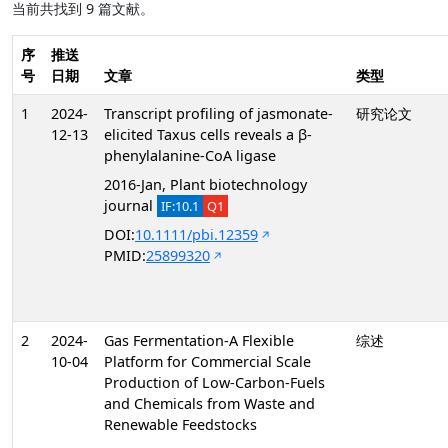
当前共找到 9 篇文献。
序
推送
号
日期
文章
类型
1
2024-
Transcript profiling of jasmonate-
研究论文
12-13
elicited Taxus cells reveals a β-
phenylalanine-CoA ligase
2016-Jan, Plant biotechnology
journal
IF:10.1
Q1
DOI:
10.1111/pbi.12359
PMID:
25899320
2
2024-
Gas Fermentation-A Flexible
综述
10-04
Platform for Commercial Scale
Production of Low-Carbon-Fuels
and Chemicals from Waste and
Renewable Feedstocks