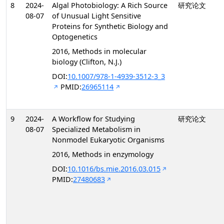
8
2024-
Algal Photobiology: A Rich Source
研究论文
08-07
of Unusual Light Sensitive
Proteins for Synthetic Biology and
Optogenetics
2016, Methods in molecular
biology (Clifton, N.J.)
DOI:
10.1007/978-1-4939-3512-3_3
PMID:
26965114
9
2024-
A Workflow for Studying
研究论文
08-07
Specialized Metabolism in
Nonmodel Eukaryotic Organisms
2016, Methods in enzymology
DOI:
10.1016/bs.mie.2016.03.015
PMID:
27480683