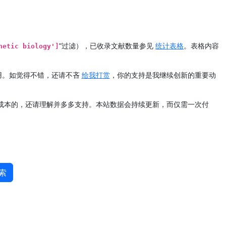
”过滤），已收录文献数量参见
统计表格
。表格内容
hetic biology']
用。如觉得不错，还请不吝
给我打赏
，你的支持是我继续创新的重要动
定成本的，还请理解并多多支持。本站数据会持续更新，而仅需一次付
索