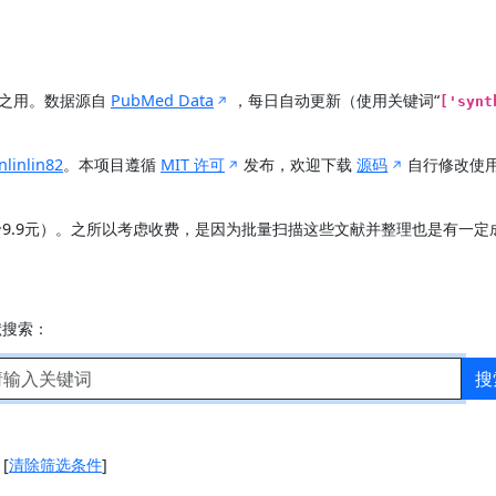
展之用。数据源自
PubMed Data
，每日自动更新（使用关键词“
['synt
nlinlin82
。本项目遵循
MIT 许可
发布，欢迎下载
源码
自行修改使
价9.9元）。之所以考虑收费，是因为批量扫描这些文献并整理也是有一
献搜索：
搜
]
[
清除筛选条件
]