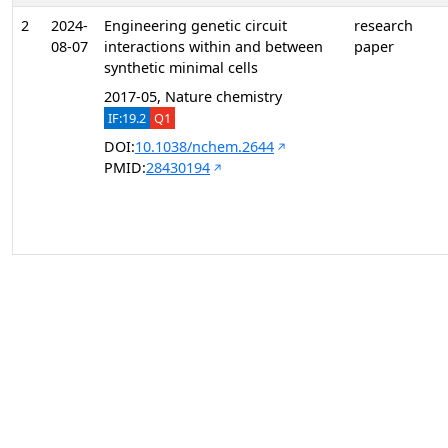
2
2024-
Engineering genetic circuit
research
08-07
interactions within and between
paper
synthetic minimal cells
2017-05, Nature chemistry
IF:19.2
Q1
DOI:
10.1038/nchem.2644
PMID:
28430194