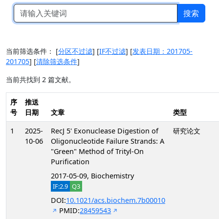
搜索
当前筛选条件：
[
分区不过滤
]
[
IF不过滤
]
[
发表日期：201705-
201705
]
[
清除筛选条件
]
当前共找到 2 篇文献。
序
推送
号
日期
文章
类型
1
2025-
RecJ 5' Exonuclease Digestion of
研究论文
10-06
Oligonucleotide Failure Strands: A
"Green" Method of Trityl-On
Purification
2017-05-09, Biochemistry
IF:2.9
Q3
DOI:
10.1021/acs.biochem.7b00010
PMID:
28459543