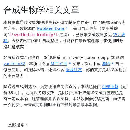
合成生物学相关文章
本数据库通过收集和整理最新科研文献信息而得，供了解领域前沿进
展之用。数据源自
PubMed Data
，每日自动更新（使用关键
词“
”过滤），已收录文献数量参见
统计表
['synthetic biology']
格
。表格内容由 GPT 自动整理，可能存在错误或遗漏，
请使用时务
必注意核实！
如有建议或合作意向，欢迎联系 linlin.yan(AT)bioinfo.app 或 微信
yanlinlin82
。本项目遵循
MIT 许可
发布，欢迎下载
源码
自行
修改使用。如觉得不错，还请不吝
给我打赏
，你的支持是我继续创新
的重要动力！
除通过在线浏览外，为方便用户离线查阅，本站也提供
付费下载
（定
价9.9元）。之所以考虑收费，是因为批量扫描这些文献并整理也是
有一定成本的，还请理解并多多支持。本站数据会持续更新，而仅需
一次付费，未来就可以随时重新下载到最新版本数据。
文献搜索：