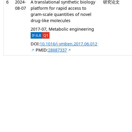
6
2024-
A translational synthetic biology
研究论文
08-07
platform for rapid access to
gram-scale quantities of novel
drug-like molecules
2017-07, Metabolic engineering
IF:6.8
Q1
DOI:
10.1016/j.ymben.2017.06.012
PMID:
28687337