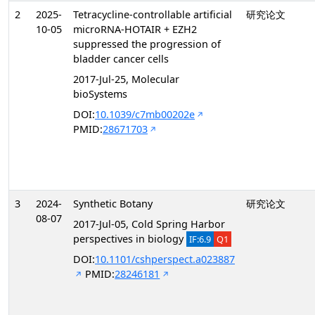
2
2025-
Tetracycline-controllable artificial
研究论文
10-05
microRNA-HOTAIR + EZH2
suppressed the progression of
bladder cancer cells
2017-Jul-25, Molecular
bioSystems
DOI:
10.1039/c7mb00202e
PMID:
28671703
3
2024-
Synthetic Botany
研究论文
08-07
2017-Jul-05, Cold Spring Harbor
perspectives in biology
IF:6.9
Q1
DOI:
10.1101/cshperspect.a023887
PMID:
28246181