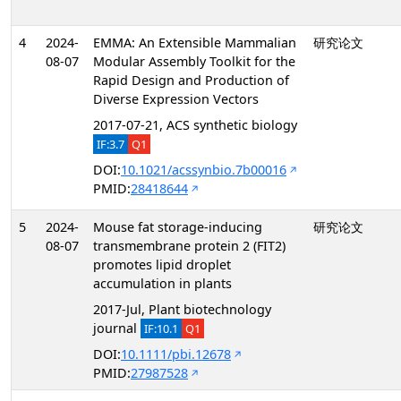
4
2024-
EMMA: An Extensible Mammalian
研究论文
08-07
Modular Assembly Toolkit for the
Rapid Design and Production of
Diverse Expression Vectors
2017-07-21, ACS synthetic biology
IF:3.7
Q1
DOI:
10.1021/acssynbio.7b00016
PMID:
28418644
5
2024-
Mouse fat storage-inducing
研究论文
08-07
transmembrane protein 2 (FIT2)
promotes lipid droplet
accumulation in plants
2017-Jul, Plant biotechnology
journal
IF:10.1
Q1
DOI:
10.1111/pbi.12678
PMID:
27987528