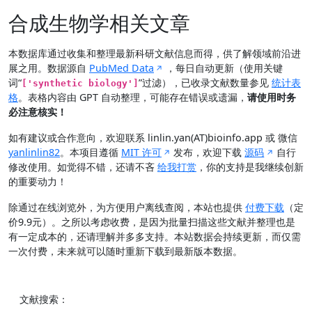
合成生物学相关文章
本数据库通过收集和整理最新科研文献信息而得，供了解领域前沿进
展之用。数据源自
PubMed Data
，每日自动更新（使用关键
词“
”过滤），已收录文献数量参见
统计表
['synthetic biology']
格
。表格内容由 GPT 自动整理，可能存在错误或遗漏，
请使用时务
必注意核实！
如有建议或合作意向，欢迎联系 linlin.yan(AT)bioinfo.app 或 微信
yanlinlin82
。本项目遵循
MIT 许可
发布，欢迎下载
源码
自行
修改使用。如觉得不错，还请不吝
给我打赏
，你的支持是我继续创新
的重要动力！
除通过在线浏览外，为方便用户离线查阅，本站也提供
付费下载
（定
价9.9元）。之所以考虑收费，是因为批量扫描这些文献并整理也是
有一定成本的，还请理解并多多支持。本站数据会持续更新，而仅需
一次付费，未来就可以随时重新下载到最新版本数据。
文献搜索：