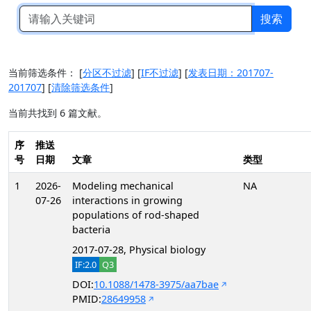
搜索
当前筛选条件：
[
分区不过滤
]
[
IF不过滤
]
[
发表日期：201707-
201707
]
[
清除筛选条件
]
当前共找到 6 篇文献。
序
推送
号
日期
文章
类型
1
2026-
Modeling mechanical
NA
07-26
interactions in growing
populations of rod-shaped
bacteria
2017-07-28, Physical biology
IF:2.0
Q3
DOI:
10.1088/1478-3975/aa7bae
PMID:
28649958