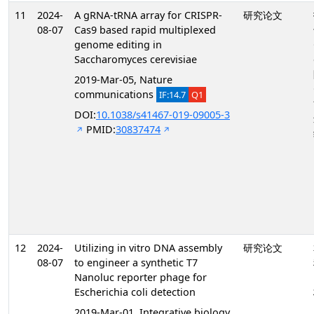
11
2024-
A gRNA-tRNA array for CRISPR-
研究论文
08-07
Cas9 based rapid multiplexed
genome editing in
Saccharomyces cerevisiae
2019-Mar-05, Nature
communications
IF:14.7
Q1
DOI:
10.1038/s41467-019-09005-3
PMID:
30837474
12
2024-
Utilizing in vitro DNA assembly
研究论文
08-07
to engineer a synthetic T7
Nanoluc reporter phage for
Escherichia coli detection
2019-Mar-01, Integrative biology