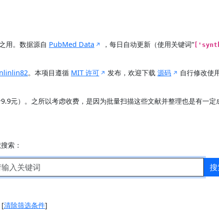
展之用。数据源自
PubMed Data
，每日自动更新（使用关键词“
['synt
nlinlin82
。本项目遵循
MIT 许可
发布，欢迎下载
源码
自行修改使
价9.9元）。之所以考虑收费，是因为批量扫描这些文献并整理也是有一
献搜索：
搜
]
[
清除筛选条件
]