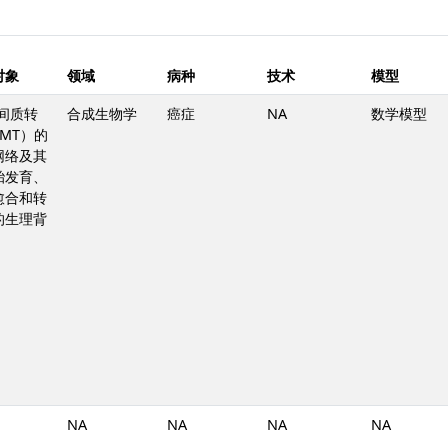
对象
领域
病种
技术
模型
-间质转
合成生物学
癌症
NA
数学模型
MT）的
网络及其
胎发育、
愈合和转
的生理背
NA
NA
NA
NA