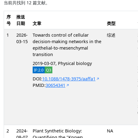
当前共找到 12 篇文献。
序
推送
号
日期
文章
类型
1
2026-
Towards control of cellular
综述
03-15
decision-making networks in the
epithelial-to-mesenchymal
transition
2019-03-07, Physical biology
IF:2.0
Q3
DOI:
10.1088/1478-3975/aaffa1
PMID:
30654341
2
2024-
Plant Synthetic Biology:
NA
08-07
Quantifying the "Known