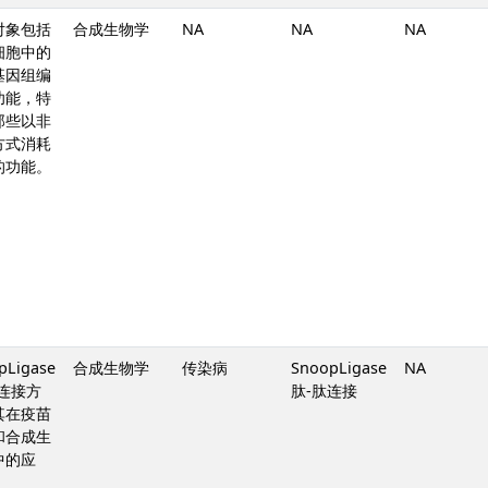
对象包括
合成生物学
NA
NA
NA
细胞中的
基因组编
功能，特
那些以非
方式消耗
的功能。
pLigase
合成生物学
传染病
SnoopLigase
NA
肽连接方
肽-肽连接
其在疫苗
和合成生
中的应