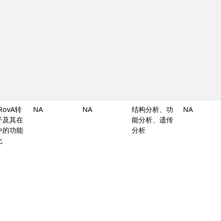
/RovA转
NA
NA
结构分析、功
NA
子及其在
能分析、遗传
中的功能
分析
化