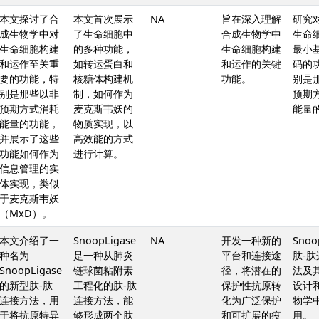
本文探讨了合
本文首次展示
NA
旨在深入理解
研究
成生物学中对
了生命细胞中
合成生物学中
生命
生命细胞构建
的多种功能，
生命细胞构建
最小
和运作至关重
如转运蛋白和
和运作的关键
码的
要的功能，特
核糖体构建机
功能。
别是
别是那些以非
制，如何作为
预期
预期方式消耗
麦克斯韦妖的
能量
能量的功能，
物质实现，以
并展示了这些
高效能的方式
功能如何作为
进行计算。
信息管理的实
体实现，类似
于麦克斯韦妖
（MxD）。
本文介绍了一
SnoopLigase
NA
开发一种新的
Snoo
种名为
是一种从肺炎
平台和连接途
肽-
SnoopLigase
链球菌粘附素
径，将潜在的
法及
的新型肽-肽
工程化的肽-肽
保护性抗原转
设计
连接方法，用
连接方法，能
化为广泛保护
物学
于将抗原特异
够形成两个肽
和可扩展的疫
用。