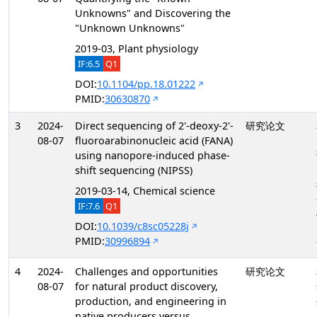
Unknowns" and Discovering the
"Unknown Unknowns"
2019-03, Plant physiology
IF:6.5
Q1
DOI:
10.1104/pp.18.01222
PMID:
30630870
3
2024-
Direct sequencing of 2'-deoxy-2'-
研究论文
08-07
fluoroarabinonucleic acid (FANA)
using nanopore-induced phase-
shift sequencing (NIPSS)
2019-03-14, Chemical science
IF:7.6
Q1
DOI:
10.1039/c8sc05228j
PMID:
30996894
4
2024-
Challenges and opportunities
研究论文
08-07
for natural product discovery,
production, and engineering in
native producers versus