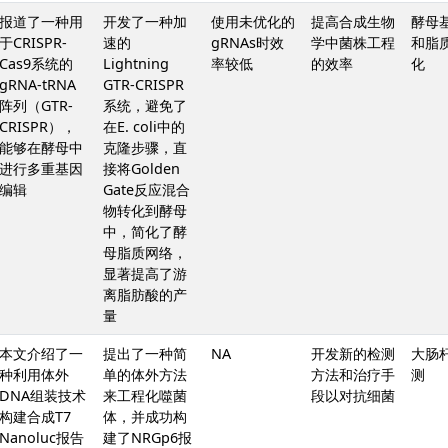
报道了一种用
开发了一种加
使用未优化的
提高合成生物
酵母
于CRISPR-
速的
gRNAs时效
学中菌株工程
和脂
Cas9系统的
Lightning
率较低
的效率
化
gRNA-tRNA
GTR-CRISPR
阵列（GTR-
系统，避免了
CRISPR），
在E. coli中的
能够在酵母中
克隆步骤，直
进行多重基因
接将Golden
编辑
Gate反应混合
物转化到酵母
中，简化了酵
母脂质网络，
显著提高了游
离脂肪酸的产
量
本文介绍了一
提出了一种简
NA
开发新的检测
大肠
种利用体外
单的体外方法
方法和治疗手
测
DNA组装技术
来工程化噬菌
段以对抗细菌
构建合成T7
体，并成功构
Nanoluc报告
建了NRGp6报