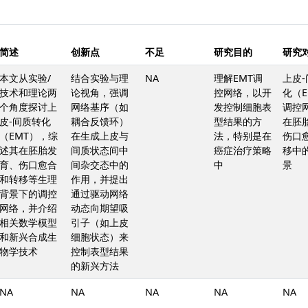
简述
创新点
不足
研究目的
研究
本文从实验/
结合实验与理
NA
理解EMT调
上皮
技术和理论两
论视角，强调
控网络，以开
化（E
个角度探讨上
网络基序（如
发控制细胞表
调控
皮-间质转化
耦合反馈环）
型结果的方
在胚
（EMT），综
在生成上皮与
法，特别是在
伤口
述其在胚胎发
间质状态间中
癌症治疗策略
移中
育、伤口愈合
间杂交态中的
中
景
和转移等生理
作用，并提出
背景下的调控
通过驱动网络
网络，并介绍
动态向期望吸
相关数学模型
引子（如上皮
和新兴合成生
细胞状态）来
物学技术
控制表型结果
的新兴方法
NA
NA
NA
NA
NA