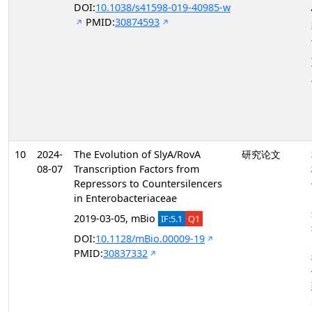
DOI:
10.1038/s41598-019-40985-w
PMID:
30874593
10
2024-
The Evolution of SlyA/RovA
研究论文
08-07
Transcription Factors from
Repressors to Countersilencers
in Enterobacteriaceae
2019-03-05, mBio
IF:5.1
Q1
DOI:
10.1128/mBio.00009-19
PMID:
30837332