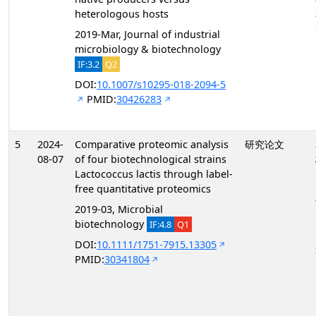
heterologous hosts
2019-Mar, Journal of industrial
microbiology & biotechnology
IF:3.2
Q2
DOI:
10.1007/s10295-018-2094-5
PMID:
30426283
5
2024-
Comparative proteomic analysis
研究论文
08-07
of four biotechnological strains
Lactococcus lactis through label-
free quantitative proteomics
2019-03, Microbial
biotechnology
IF:4.8
Q1
DOI:
10.1111/1751-7915.13305
PMID:
30341804