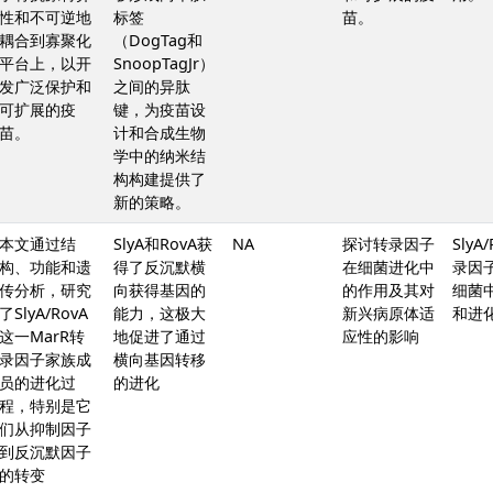
性和不可逆地
标签
苗。
耦合到寡聚化
（DogTag和
平台上，以开
SnoopTagJr）
发广泛保护和
之间的异肽
可扩展的疫
键，为疫苗设
苗。
计和合成生物
学中的纳米结
构构建提供了
新的策略。
本文通过结
SlyA和RovA获
NA
探讨转录因子
SlyA
构、功能和遗
得了反沉默横
在细菌进化中
录因
传分析，研究
向获得基因的
的作用及其对
细菌
了SlyA/RovA
能力，这极大
新兴病原体适
和进
这一MarR转
地促进了通过
应性的影响
录因子家族成
横向基因转移
员的进化过
的进化
程，特别是它
们从抑制因子
到反沉默因子
的转变