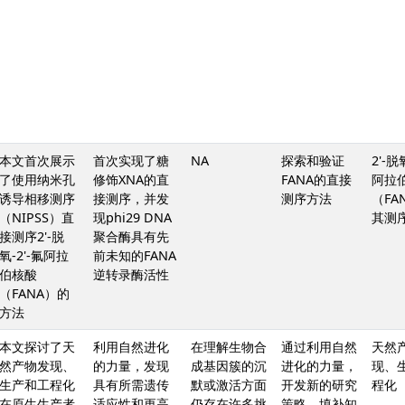
本文首次展示
首次实现了糖
NA
探索和验证
2'-脱
了使用纳米孔
修饰XNA的直
FANA的直接
阿拉
诱导相移测序
接测序，并发
测序方法
（FA
（NIPSS）直
现phi29 DNA
其测
接测序2'-脱
聚合酶具有先
氧-2'-氟阿拉
前未知的FANA
伯核酸
逆转录酶活性
（FANA）的
方法
本文探讨了天
利用自然进化
在理解生物合
通过利用自然
天然
然产物发现、
的力量，发现
成基因簇的沉
进化的力量，
现、
生产和工程化
具有所需遗传
默或激活方面
开发新的研究
程化
在原生生产者
适应性和更高
仍存在许多挑
策略，填补知