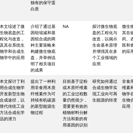
独有的保守蛋
白质
本文综述了微
介绍了通过基
NA
探讨微生物底
微生
生物底盘的工
因组缩减和基
盘的工程化与
其在
程化与改造，
因组合成的两
改造，以揭示
药、
及其在系统生
种主要策略来
生命基本原理
医和
物学和合成生
构建微生物底
并增强其在多
的应
物学中的应用
盘，并举例说
个工业领域的
明了相关项目
应用
的成果
本文探讨了利
提出了一种利
目前基于淀粉
研究如何通过
非食
用合成生物学
用非食用木质
或木质纤维素
合成生物学实
维素
开发新型生物
纤维素作为可
的工业过程数
现工业向可再
物学
合成途径，以
持续有机碳源
量仍然很少，
生能源的转变
生物
替代传统工业
的新型能源生
需要更有效的
应用
方法合成化学
物过程
植物材料分解
品的潜力
方法和新的有
用基因的识别