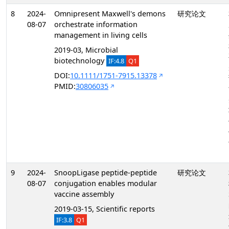
8
2024-
Omnipresent Maxwell's demons
研究论文
08-07
orchestrate information
management in living cells
2019-03, Microbial
biotechnology
IF:4.8
Q1
DOI:
10.1111/1751-7915.13378
PMID:
30806035
9
2024-
SnoopLigase peptide-peptide
研究论文
08-07
conjugation enables modular
vaccine assembly
2019-03-15, Scientific reports
IF:3.8
Q1