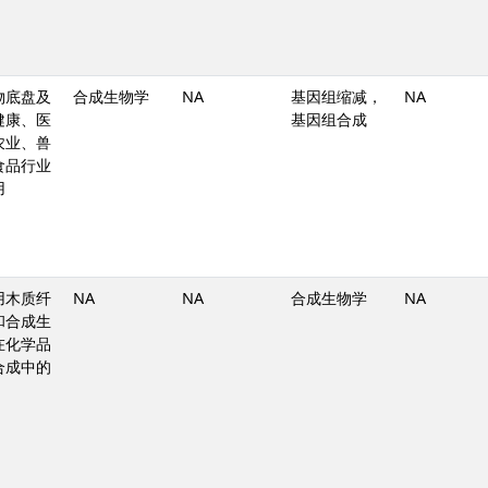
物底盘及
合成生物学
NA
基因组缩减，
NA
健康、医
基因组合成
农业、兽
食品行业
用
用木质纤
NA
NA
合成生物学
NA
和合成生
在化学品
合成中的