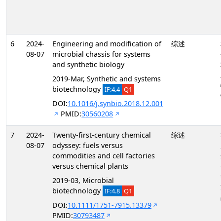
6
2024-
Engineering and modification of
综述
08-07
microbial chassis for systems
and synthetic biology
2019-Mar, Synthetic and systems
biotechnology
IF:4.4
Q1
DOI:
10.1016/j.synbio.2018.12.001
PMID:
30560208
7
2024-
Twenty-first-century chemical
综述
08-07
odyssey: fuels versus
commodities and cell factories
versus chemical plants
2019-03, Microbial
biotechnology
IF:4.8
Q1
DOI:
10.1111/1751-7915.13379
PMID:
30793487