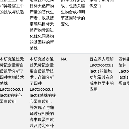
和异源宿主中
目标天然产物
战，包括关键
识空白
的挑战与机遇
产量的替代生
生物合成和调
产者，以及携
节基因转录的
带编码目标天
变化
然产物骨架进
化优化同类物
的基因簇的新
菌株
本研究通过无
本研究首次通
NA
旨在深入理解
四种
标记定量蛋白
过无标记定量
Lactococcus
菌株
质组学分析了
蛋白质组学技
lactis的细胞
Lact
四种生物技术
术，详细分析
功能及其在合
lact
菌株
了四种
成生物学中的
蛋白
Lactococcus
Lactococcus
应用
lactis的核心
lactis菌株的核
蛋白质组
心蛋白质组，
并发现了与翻
译过程相关的
高丰度蛋白质
以及特定亚种