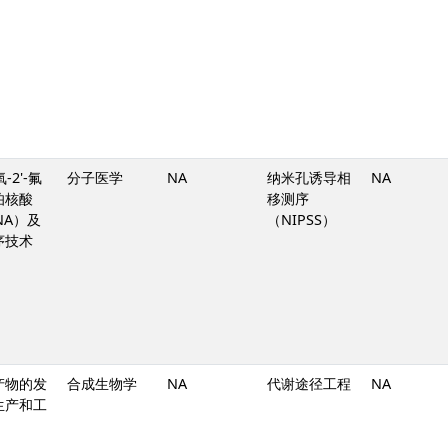
氧-2'-氟
分子医学
NA
纳米孔诱导相
NA
伯核酸
移测序
NA）及
（NIPSS）
序技术
产物的发
合成生物学
NA
代谢途径工程
NA
生产和工