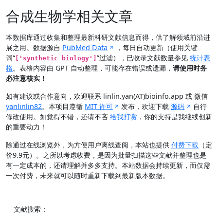
合成生物学相关文章
本数据库通过收集和整理最新科研文献信息而得，供了解领域前沿进
展之用。数据源自
PubMed Data
，每日自动更新（使用关键
词“
”过滤），已收录文献数量参见
统计表
['synthetic biology']
格
。表格内容由 GPT 自动整理，可能存在错误或遗漏，
请使用时务
必注意核实！
如有建议或合作意向，欢迎联系 linlin.yan(AT)bioinfo.app 或 微信
yanlinlin82
。本项目遵循
MIT 许可
发布，欢迎下载
源码
自行
修改使用。如觉得不错，还请不吝
给我打赏
，你的支持是我继续创新
的重要动力！
除通过在线浏览外，为方便用户离线查阅，本站也提供
付费下载
（定
价9.9元）。之所以考虑收费，是因为批量扫描这些文献并整理也是
有一定成本的，还请理解并多多支持。本站数据会持续更新，而仅需
一次付费，未来就可以随时重新下载到最新版本数据。
文献搜索：