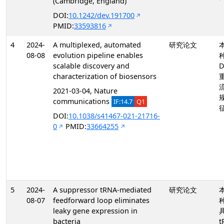
(Cambridge, England)
DOI:
10.1242/dev.191700
PMID:
33593816
4
2024-
A multiplexed, automated
研究论文
08-08
evolution pipeline enables
scalable discovery and
D
characterization of biosensors
2021-03-04, Nature
communications
IF:14.7
Q1
DOI:
10.1038/s41467-021-21716-
0
PMID:
33664255
5
2024-
A suppressor tRNA-mediated
研究论文
08-07
feedforward loop eliminates
leaky gene expression in
bacteria