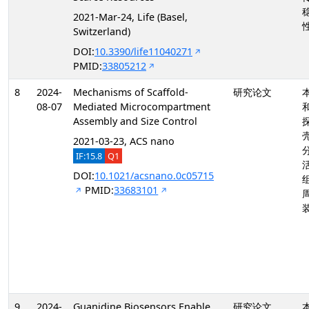
2021-Mar-24, Life (Basel,
Switzerland)
DOI:
10.3390/life11040271
PMID:
33805212
8
2024-
Mechanisms of Scaffold-
研究论文
08-07
Mediated Microcompartment
Assembly and Size Control
2021-03-23, ACS nano
IF:15.8
Q1
DOI:
10.1021/acsnano.0c05715
PMID:
33683101
9
2024-
Guanidine Biosensors Enable
研究论文