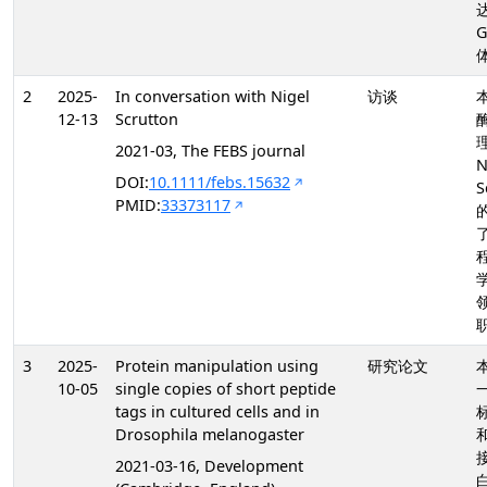
达
2
2025-
In conversation with Nigel
访谈
12-13
Scrutton
2021-03, The FEBS journal
N
DOI:
10.1111/febs.15632
S
PMID:
33373117
3
2025-
Protein manipulation using
研究论文
10-05
single copies of short peptide
tags in cultured cells and in
Drosophila melanogaster
2021-03-16, Development