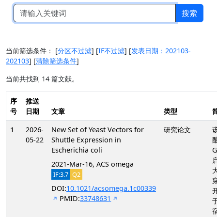
搜索
当前筛选条件：
[
分区不过滤
]
[
IF不过滤
]
[
发表日期：202103-
202103
]
[
清除筛选条件
]
当前共找到 14 篇文献。
序
推送
号
日期
文章
类型
1
2026-
New Set of Yeast Vectors for
研究论文
05-22
Shuttle Expression in
Escherichia coli
G
2021-Mar-16, ACS omega
IF:3.7
Q2
DOI:
10.1021/acsomega.1c00339
PMID:
33748631