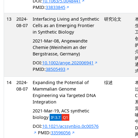
DOI:
10.1063/5.0048441
PMID:
33833845
13
2024-
Interfacing Living and Synthetic
研究论文
08-07
Cells as an Emerging Frontier
in Synthetic Biology
2021-Mar-08, Angewandte
Chemie (Weinheim an der
Bergstrasse, Germany)
DOI:
10.1002/ange.202006941
PMID:
38505493
14
2024-
Expanding the Potential of
综述
08-07
Mammalian Genome
Engineering via Targeted DNA
C
Integration
2021-Mar-19, ACS synthetic
biology
IF:3.7
Q1
DOI:
10.1021/acssynbio.0c00576
PMID:
33596056