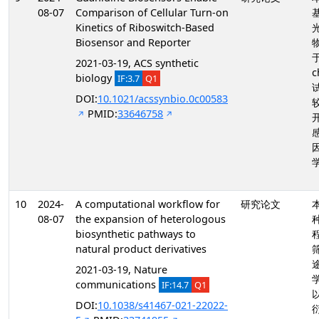
08-07
Comparison of Cellular Turn-on
Kinetics of Riboswitch-Based
Biosensor and Reporter
2021-03-19, ACS synthetic
c
biology
IF:3.7
Q1
DOI:
10.1021/acssynbio.0c00583
PMID:
33646758
10
2024-
A computational workflow for
研究论文
08-07
the expansion of heterologous
biosynthetic pathways to
natural product derivatives
2021-03-19, Nature
communications
IF:14.7
Q1
DOI:
10.1038/s41467-021-22022-