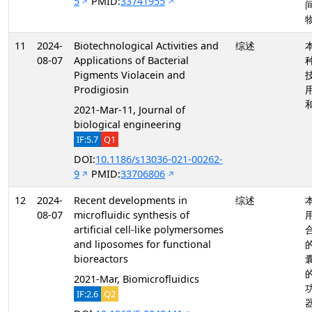
5
PMID:
33741955
11
2024-
Biotechnological Activities and
综述
08-07
Applications of Bacterial
Pigments Violacein and
Prodigiosin
2021-Mar-11, Journal of
biological engineering
IF:5.7
Q1
DOI:
10.1186/s13036-021-00262-
9
PMID:
33706806
12
2024-
Recent developments in
综述
08-07
microfluidic synthesis of
artificial cell-like polymersomes
and liposomes for functional
bioreactors
2021-Mar, Biomicrofluidics
IF:2.6
Q2