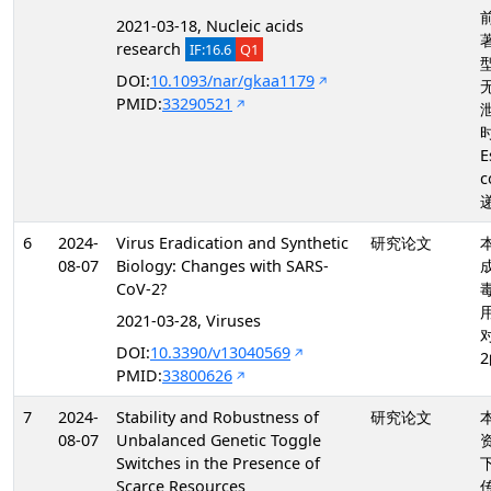
2021-03-18, Nucleic acids
research
IF:16.6
Q1
DOI:
10.1093/nar/gkaa1179
PMID:
33290521
E
c
6
2024-
Virus Eradication and Synthetic
研究论文
08-07
Biology: Changes with SARS-
CoV-2?
2021-03-28, Viruses
对
DOI:
10.3390/v13040569
PMID:
33800626
7
2024-
Stability and Robustness of
研究论文
08-07
Unbalanced Genetic Toggle
Switches in the Presence of
Scarce Resources