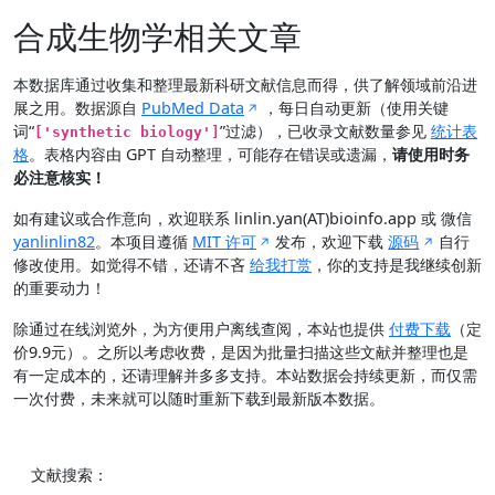
合成生物学相关文章
本数据库通过收集和整理最新科研文献信息而得，供了解领域前沿进
展之用。数据源自
PubMed Data
，每日自动更新（使用关键
词“
”过滤），已收录文献数量参见
统计表
['synthetic biology']
格
。表格内容由 GPT 自动整理，可能存在错误或遗漏，
请使用时务
必注意核实！
如有建议或合作意向，欢迎联系 linlin.yan(AT)bioinfo.app 或 微信
yanlinlin82
。本项目遵循
MIT 许可
发布，欢迎下载
源码
自行
修改使用。如觉得不错，还请不吝
给我打赏
，你的支持是我继续创新
的重要动力！
除通过在线浏览外，为方便用户离线查阅，本站也提供
付费下载
（定
价9.9元）。之所以考虑收费，是因为批量扫描这些文献并整理也是
有一定成本的，还请理解并多多支持。本站数据会持续更新，而仅需
一次付费，未来就可以随时重新下载到最新版本数据。
文献搜索：