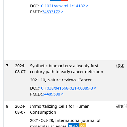
DOI:
10.1021/acsami.1c14182
PMID:
34633172
7
2024-
Synthetic biomarkers: a twenty-first
综述
08-07
century path to early cancer detection
2021-10, Nature reviews. Cancer
DOI:
10.1038/s41568-021-00389-3
PMID:
34489588
8
2024-
Immortalizing Cells for Human
研究
08-07
Consumption
2021-Oct-28, International journal of
molecular sciences
IF:4.9
Q2