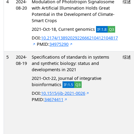
4
2024-
Modulation of Phototropin Signalosome
综述
08-20
with Artificial Illumination Holds Great
Potential in the Development of Climate-
Smart Crops
2021-Oct-18, Current genomics
IF:1.8
Q3
DOI:
10.2174/1389202922666210412104817
PMID:
34975290
5
2024-
Specifications of standards in systems
综述
08-19
and synthetic biology: status and
developments in 2021
2021-Oct-22, Journal of integrative
bioinformatics
IF:1.5
Q3
DOI:
10.1515/jib-2021-0026
PMID:
34674411