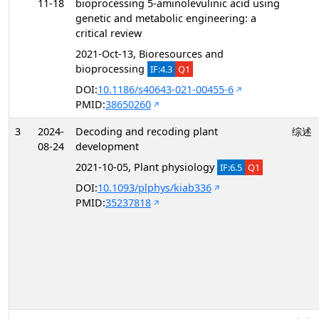
11-18
bioprocessing 5-aminolevulinic acid using
genetic and metabolic engineering: a
critical review
2021-Oct-13, Bioresources and
bioprocessing
IF:4.3
Q1
DOI:
10.1186/s40643-021-00455-6
PMID:
38650260
3
2024-
Decoding and recoding plant
综述
08-24
development
2021-10-05, Plant physiology
IF:6.5
Q1
DOI:
10.1093/plphys/kiab336
PMID:
35237818