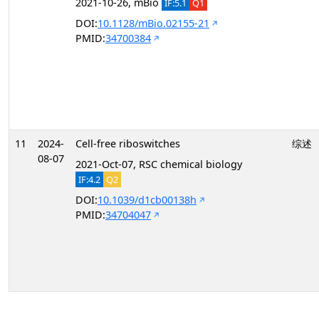
2021-10-26, mBio
IF:5.1
Q1
DOI:
10.1128/mBio.02155-21
PMID:
34700384
11
2024-
Cell-free riboswitches
综述
08-07
2021-Oct-07, RSC chemical biology
IF:4.2
Q2
DOI:
10.1039/d1cb00138h
PMID:
34704047