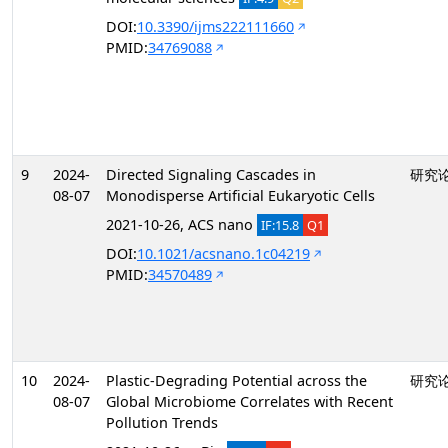
DOI:
10.3390/ijms222111660
PMID:
34769088
9
2024-
Directed Signaling Cascades in
研究
08-07
Monodisperse Artificial Eukaryotic Cells
2021-10-26, ACS nano
IF:15.8
Q1
DOI:
10.1021/acsnano.1c04219
PMID:
34570489
10
2024-
Plastic-Degrading Potential across the
研究
08-07
Global Microbiome Correlates with Recent
Pollution Trends