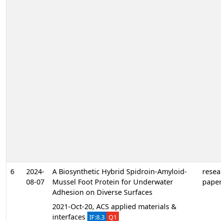
6
2024-
A Biosynthetic Hybrid Spidroin-Amyloid-
resea
08-07
Mussel Foot Protein for Underwater
pape
Adhesion on Diverse Surfaces
2021-Oct-20, ACS applied materials &
interfaces
IF:8.3
Q1