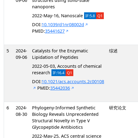
09-06
structures using solid-state
nanopores
2022-May-16, Nanoscale
IF:5.8
Q1
DOI:
10.1039/d1nr08002d
PMID:
35441627
5
2024-
Catalysts for the Enzymatic
综述
09-06
Lipidation of Peptides
2022-05-03, Accounts of chemical
research
IF:16.4
Q1
DOI:
10.1021/acs.accounts.2c00108
PMID:
35442036
6
2024-
Phylogeny-Informed Synthetic
研究论文
08-30
Biology Reveals Unprecedented
Structural Novelty in Type V
Glycopeptide Antibiotics
2022-May-25, ACS central science