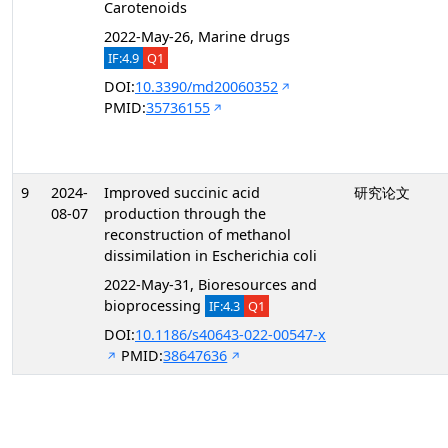
Carotenoids
2022-May-26, Marine drugs
IF:4.9
Q1
DOI:
10.3390/md20060352
PMID:
35736155
9
2024-
Improved succinic acid
研究论文
08-07
production through the
reconstruction of methanol
dissimilation in Escherichia coli
2022-May-31, Bioresources and
bioprocessing
IF:4.3
Q1
DOI:
10.1186/s40643-022-00547-x
PMID:
38647636