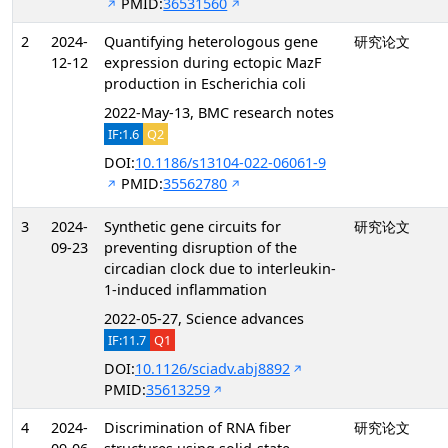
PMID:
36531560
2
2024-
Quantifying heterologous gene
研究论文
12-12
expression during ectopic MazF
production in Escherichia coli
2022-May-13, BMC research notes
IF:1.6
Q2
DOI:
10.1186/s13104-022-06061-9
PMID:
35562780
3
2024-
Synthetic gene circuits for
研究论文
09-23
preventing disruption of the
circadian clock due to interleukin-
1-induced inflammation
2022-05-27, Science advances
IF:11.7
Q1
DOI:
10.1126/sciadv.abj8892
PMID:
35613259
4
2024-
Discrimination of RNA fiber
研究论文