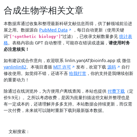
合成生物学相关文章
本数据库通过收集和整理最新科研文献信息而得，供了解领域前沿进
展之用。数据源自
PubMed Data
，每日自动更新（使用关键
词“
”过滤），已收录文献数量参见
统计表
['synthetic biology']
格
。表格内容由 GPT 自动整理，可能存在错误或遗漏，
请使用时务
必注意核实！
如有建议或合作意向，欢迎联系 linlin.yan(AT)bioinfo.app 或 微信
yanlinlin82
。本项目遵循
MIT 许可
发布，欢迎下载
源码
自行
修改使用。如觉得不错，还请不吝
给我打赏
，你的支持是我继续创新
的重要动力！
除通过在线浏览外，为方便用户离线查阅，本站也提供
付费下载
（定
价9.9元）。之所以考虑收费，是因为批量扫描这些文献并整理也是
有一定成本的，还请理解并多多支持。本站数据会持续更新，而仅需
一次付费，未来就可以随时重新下载到最新版本数据。
文献搜索：