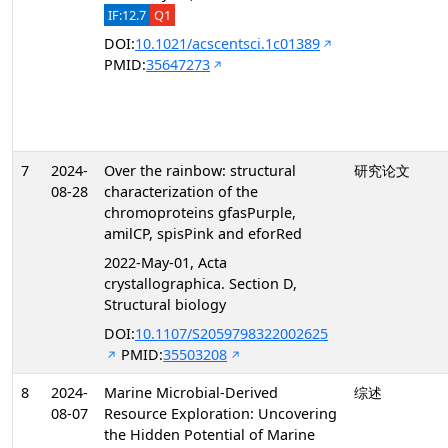
IF:12.7
Q1
DOI:
10.1021/acscentsci.1c01389
PMID:
35647273
7
2024-
Over the rainbow: structural
研究论文
08-28
characterization of the
chromoproteins gfasPurple,
amilCP, spisPink and eforRed
2022-May-01, Acta
crystallographica. Section D,
Structural biology
DOI:
10.1107/S2059798322002625
PMID:
35503208
8
2024-
Marine Microbial-Derived
综述
08-07
Resource Exploration: Uncovering
the Hidden Potential of Marine