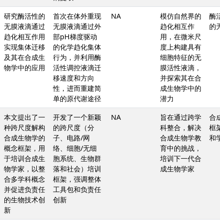
研究酶活性的
首次在体外重现
NA
模仿自然界的
酶
无膜液滴通过
无膜液滴通过外
趋化相互作
的
趋化相互作用
部pH梯度驱动
用，在微米尺
实现集体迁移
的化学趋化集体
度上构建具有
及其在合成生
行为，并利用酶
细胞特征的无
物学中的应用
活性调控液滴迁
膜活性液滴，
移速度和方向
并探索其在合
性，进而重建简
成生物学中的
单的原代谢途径
潜力
本文提出了一
开发了一个新颖
NA
旨在通过跨学
合
种跨尺度解构
的跨尺度（分
科整合，解决
框
合成生物学的
子、电路/网
合成生物学教
和
概念框架，用
络、细胞/无细
育中的挑战，
于培训合成生
胞系统、生物群
培训下一代合
物学家，以整
落和社会）培训
成生物学家
合多学科概念
框架，强调整体
并促进负责任
工具包和负责任
的生物技术创
创新
新