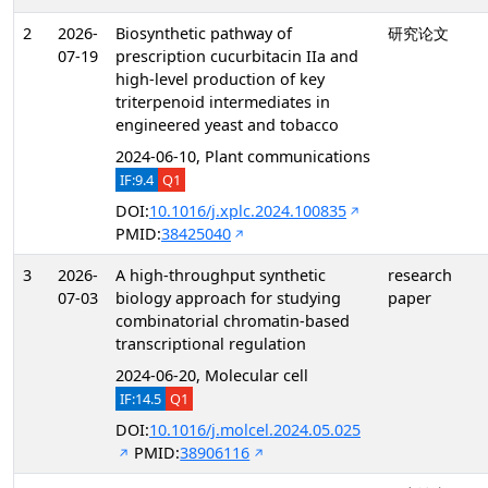
2
2026-
Biosynthetic pathway of
研究论文
07-19
prescription cucurbitacin IIa and
high-level production of key
triterpenoid intermediates in
engineered yeast and tobacco
2024-06-10, Plant communications
IF:9.4
Q1
DOI:
10.1016/j.xplc.2024.100835
PMID:
38425040
3
2026-
A high-throughput synthetic
research
07-03
biology approach for studying
paper
combinatorial chromatin-based
transcriptional regulation
2024-06-20, Molecular cell
IF:14.5
Q1
DOI:
10.1016/j.molcel.2024.05.025
PMID:
38906116