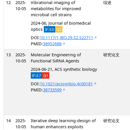
12
2025-
Vibrational imaging of
综述
10-05
metabolites for improved
microbial cell strains
2024-06, Journal of biomedical
optics
IF:3.0
Q2
DOI:
10.1117/1.JBO.29.S2.S22711
PMID:
38952688
13
2025-
Molecular Engineering of
研究论文
10-05
Functional SiRNA Agents
2024-06-21, ACS synthetic biology
IF:3.7
Q1
DOI:
10.1021/acssynbio.4c00181
PMID:
38733599
14
2025-
Iterative deep learning-design of
研究论文
10-05
human enhancers exploits