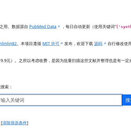
展之用。数据源自
PubMed Data
，每日自动更新（使用关键词“
['synt
nlinlin82
。本项目遵循
MIT 许可
发布，欢迎下载
源码
自行修改使
价9.9元）。之所以考虑收费，是因为批量扫描这些文献并整理也是有一
献搜索：
搜
]
[
清除筛选条件
]