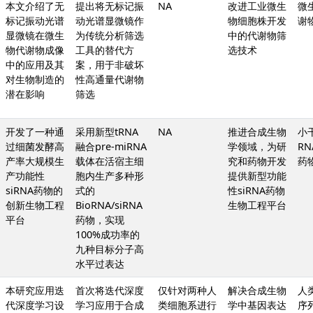
本文介绍了无
提出将无标记振
NA
改进工业微生
微
标记振动光谱
动光谱显微镜作
物细胞株开发
谢
显微镜在微生
为传统分析筛选
中的代谢物筛
物代谢物成像
工具的替代方
选技术
中的应用及其
案，用于非破坏
对生物制造的
性高通量代谢物
潜在影响
筛选
开发了一种通
采用新型tRNA
NA
推进合成生物
小
过细菌发酵高
融合pre-miRNA
学领域，为研
RN
产率大规模生
载体在活宿主细
究和药物开发
药
产功能性
胞内生产多种形
提供新型功能
siRNA药物的
式的
性siRNA药物
创新生物工程
BioRNA/siRNA
生物工程平台
平台
药物，实现
100%成功率的
九种目标分子高
水平过表达
本研究应用迭
首次将迭代深度
仅针对两种人
解决合成生物
人
代深度学习设
学习应用于合成
类细胞系进行
学中基因表达
序