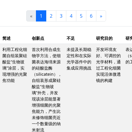
«
1
2
3
4
5
6
»
简述
创新点
不足
研究目的
研
利用工程化细
首次利用合成生
未提及长期稳
开发环境友
表
菌自组装聚硅
物学方法，使细
定性和在实际
好、可调控的
（si
酸盐“生物玻
菌表达海绵来源
光学器件中的
光学材料，通
的
璃”涂层，实
的硅酸盐酶
集成应用挑战
过工程化细菌
现增强的光聚
（silicatein），
实现活体微透
焦功能
自组装形成聚硅
镜的构建
酸盐“生物玻
璃”外壳，并发
现该涂层能显著
增强细菌的光聚
焦能力，产生比
未修饰细菌亮近
一个数量级的纳
米射流