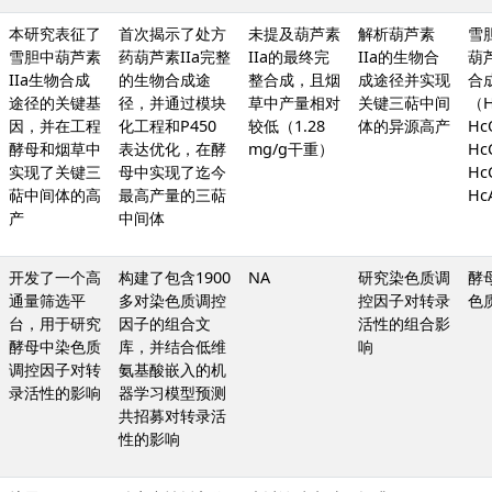
本研究表征了
首次揭示了处方
未提及葫芦素
解析葫芦素
雪
雪胆中葫芦素
药葫芦素IIa完整
IIa的最终完
IIa的生物合
葫芦
IIa生物合成
的生物合成途
整合成，且烟
成途径并实现
合
途径的关键基
径，并通过模块
草中产量相对
关键三萜中间
（H
因，并在工程
化工程和P450
较低（1.28
体的异源高产
Hc
酵母和烟草中
表达优化，在酵
mg/g干重）
Hc
实现了关键三
母中实现了迄今
Hc
萜中间体的高
最高产量的三萜
Hc
产
中间体
开发了一个高
构建了包含1900
NA
研究染色质调
酵
通量筛选平
多对染色质调控
控因子对转录
色
台，用于研究
因子的组合文
活性的组合影
酵母中染色质
库，并结合低维
响
调控因子对转
氨基酸嵌入的机
录活性的影响
器学习模型预测
共招募对转录活
性的影响