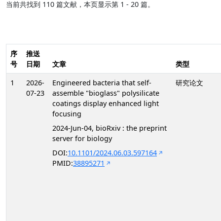
当前共找到 110 篇文献，本页显示第 1 - 20 篇。
序
推送
号
日期
文章
类型
1
2026-
Engineered bacteria that self-
研究论文
07-23
assemble "bioglass" polysilicate
coatings display enhanced light
focusing
2024-Jun-04, bioRxiv : the preprint
server for biology
DOI:
10.1101/2024.06.03.597164
PMID:
38895271