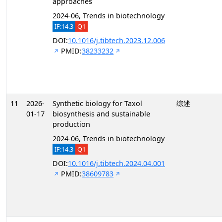
approaches
2024-06, Trends in biotechnology
IF:14.3
Q1
DOI:
10.1016/j.tibtech.2023.12.006
PMID:
38233232
11
2026-
Synthetic biology for Taxol
综述
01-17
biosynthesis and sustainable
production
2024-06, Trends in biotechnology
IF:14.3
Q1
DOI:
10.1016/j.tibtech.2024.04.001
PMID:
38609783