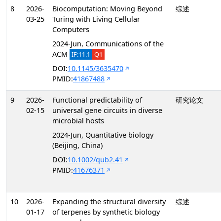
8
2026-
Biocomputation: Moving Beyond
综述
03-25
Turing with Living Cellular
Computers
2024-Jun, Communications of the
ACM
IF:11.1
Q1
DOI:
10.1145/3635470
PMID:
41867488
9
2026-
Functional predictability of
研究论文
02-15
universal gene circuits in diverse
microbial hosts
2024-Jun, Quantitative biology
(Beijing, China)
DOI:
10.1002/qub2.41
PMID:
41676371
10
2026-
Expanding the structural diversity
综述
01-17
of terpenes by synthetic biology