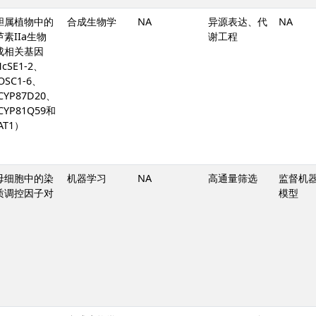
胆属植物中的
合成生物学
NA
异源表达、代
NA
素IIa生物
谢工程
成相关基因
cSE1-2、
OSC1-6、
CYP87D20、
CYP81Q59和
AT1）
母细胞中的染
机器学习
NA
高通量筛选
监督机
质调控因子对
模型