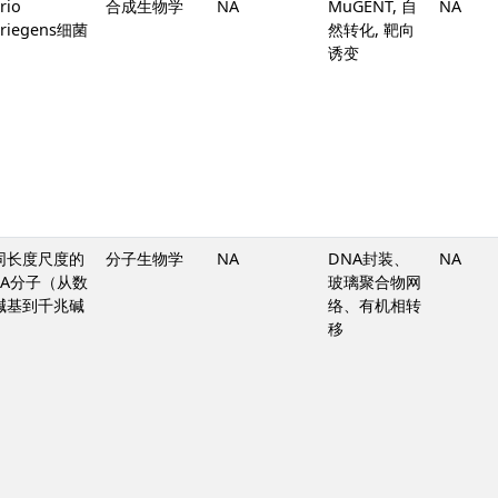
rio
合成生物学
NA
MuGENT, 自
NA
triegens细菌
然转化, 靶向
诱变
同长度尺度的
分子生物学
NA
DNA封装、
NA
NA分子（从数
玻璃聚合物网
碱基到千兆碱
络、有机相转
）
移