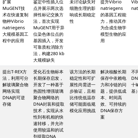
扩展
鉴定中性插入位
未讨论缺失对
提升Vibrio
Vib
MuGENT技
点并展示两次选
细胞生理的影
natriegens
na
术在快速复制
择性标记交换方
响或长期稳定
的基因工程能
物种Vibrio
法，首次实现
性
力，推动其作
natriegens
MuGENT用于异
为合成生物学
大规模基因工
位染色体位点的
模型生物的应
程中的应用
基因插入，开发
用
可靠质粒消除方
法，构建280 kb
大规模缺失
提出T-REX方
受化石生物标本
该方法的长期
解决核酸长期
不
法，利用可分
长期保存启发，
稳定性和可扩
保存中依赖电
D
解玻璃聚合物
开发了一种基于
展性尚需进一
力和冷链的问
十
网络实现
热固性增强玻璃
步验证，且相
题，提供低成
基
DNA的可逆
聚合物网络的
比传统低温存
本、时间高
存储
DNA封装和提取
储可能面临规
效、可持续的
技术，实现从水
模化应用挑战
DNA保存方
性到有机相的快
案
速转移，并允许
使用较温和的试
剂提取DNA