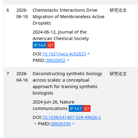
6
2026-
Chemotactic Interactions Drive
研究论文
06-18
Migration of Membraneless Active
Droplets
2024-06-12, Journal of the
American Chemical Society
IF:14.4
Q1
DOI:
10.1021/jacs.4c02823
PMID:
38620052
7
2026-
Deconstructing synthetic biology
研究论文
04-16
across scales: a conceptual
approach for training synthetic
biologists
2024-Jun-26, Nature
communications
IF:14.7
Q1
DOI:
10.1038/s41467-024-49626-x
PMID:
38926339