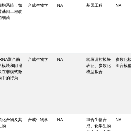
细胞系统，如
合成生物学
NA
基因工程
NA
过基因工程改
的细菌
 RNA聚合酶
合成生物学
NA
转录调控模块
参数化
活模块和阻遏
表征、参数化
组合模
块在非模式微
模型拟合
物中的行为
类化合物及其
合成生物学
NA
组合生物合
NA
生物
成、化学生物