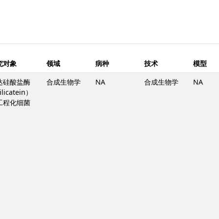
究对象
领域
病种
技术
模型
达硅酸盐酶
合成生物学
NA
合成生物学
NA
licatein）
工程化细菌