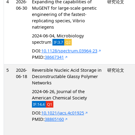
4
2026-
Expanding the capabilities of
研究论文
06-30
MuGENT for large-scale genetic
engineering of the fastest-
replicating species, Vibrio
natriegens
2024-06-04, Microbiology
spectrum
IF:3.7
Q2
DOI:
10.1128/spectrum.03964-23
PMID:
38667341
5
2026-
Reversible Nucleic Acid Storage in
研究论文
06-18
Deconstructable Glassy Polymer
Networks
2024-06-26, Journal of the
American Chemical Society
IF:14.4
Q1
DOI:
10.1021/jacs.4c01925
PMID:
38865160