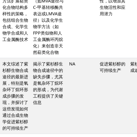
方法扩展萜类
（如MVA途径与
性，以增加其
化合物结构多
C-甲基转移酶共
生物活性和应
样性的策略，
表达或LMVA途
用潜力
包括组合生物
径）以及化学生
合成、化学生
物学方法（如
物学合成和人
FPP类似物和人
工金属酶技术
工金属酶环丙烷
化）来创造非天
然萜类化合物
本文综述了紫
揭示了紫杉醇生
NA
促进紫杉醇的
紫
杉醇生物合成
物合成途径中的
可持续生产
成
途径的最新进
缺失步骤，尤其
展，特别是氧
是氧杂环丁烷环
杂环丁烷环形
的形成，为代谢
成步骤的发
工程提供了关键
现，并探讨了
信息
这些发现如何
通过合成生物
学促进紫杉醇
的可持续生产