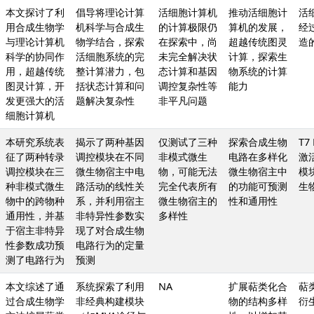
本文探讨了利
倡导将理论计算
活细胞计算机
推动活细胞计
活
用合成生物学
机科学与合成生
的计算极限仍
算机的发展，
经
与理论计算机
物学结合，探索
在探索中，尚
超越传统图灵
造
科学的协同作
活细胞系统的完
未完全解决状
计算，探索生
用，超越传统
整计算潜力，包
态计算和基因
物系统的计算
图灵计算，开
括状态计算和问
调控复杂性等
能力
发更强大的活
题解决复杂性
非平凡问题
细胞计算机
本研究系统表
揭示了两种基因
仅测试了三种
探索合成生物
T7
征了两种转录
调控模块在不同
非模式微生
电路在多样化
激
调控模块在三
微生物宿主中电
物，可能无法
微生物宿主中
模
种非模式微生
路活动的线性关
完全代表所有
的功能可预测
生
物中的跨物种
系，并利用宿主
微生物宿主的
性和通用性
通用性，并基
非特异性参数实
多样性
于宿主非特异
现了对合成生物
性参数成功预
电路行为的定量
测了电路行为
预测
本文综述了通
系统探索了利用
NA
扩展萜类化合
萜
过合成生物学
非经典构建模块
物的结构多样
衍