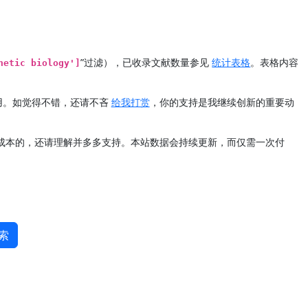
”过滤），已收录文献数量参见
统计表格
。表格内容
hetic biology']
用。如觉得不错，还请不吝
给我打赏
，你的支持是我继续创新的重要动
定成本的，还请理解并多多支持。本站数据会持续更新，而仅需一次付
索