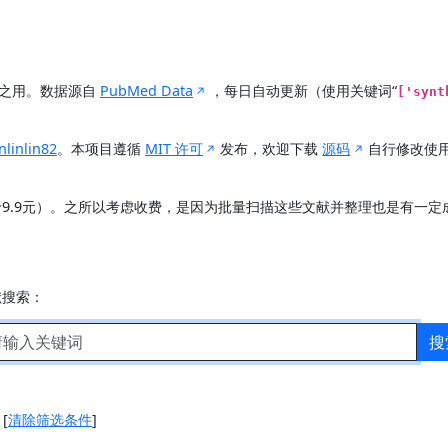
展之用。数据源自
PubMed Data
，每日自动更新（使用关键词“
['synt
nlinlin82
。本项目遵循
MIT 许可
发布，欢迎下载
源码
自行修改使
价9.9元）。之所以考虑收费，是因为批量扫描这些文献并整理也是有一
献搜索：
搜
]
[
清除筛选条件
]