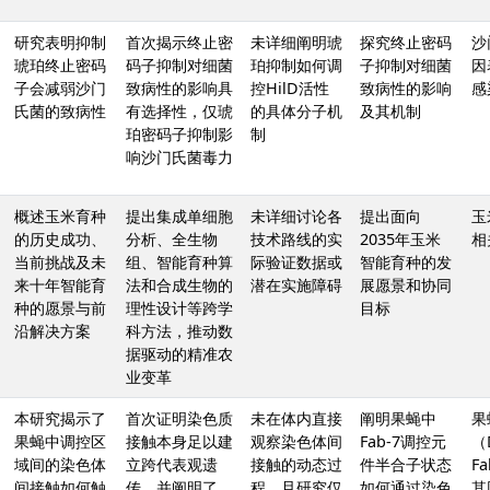
研究表明抑制
首次揭示终止密
未详细阐明琥
探究终止密码
沙
琥珀终止密码
码子抑制对细菌
珀抑制如何调
子抑制对细菌
因
子会减弱沙门
致病性的影响具
控HilD活性
致病性的影响
感
氏菌的致病性
有选择性，仅琥
的具体分子机
及其机制
珀密码子抑制影
制
响沙门氏菌毒力
概述玉米育种
提出集成单细胞
未详细讨论各
提出面向
玉
的历史成功、
分析、全生物
技术路线的实
2035年玉米
相
当前挑战及未
组、智能育种算
际验证数据或
智能育种的发
来十年智能育
法和合成生物的
潜在实施障碍
展愿景和协同
种的愿景与前
理性设计等跨学
目标
沿解决方案
科方法，推动数
据驱动的精准农
业变革
本研究揭示了
首次证明染色质
未在体内直接
阐明果蝇中
果
果蝇中调控区
接触本身足以建
观察染色体间
Fab-7调控元
（
域间的染色体
立跨代表观遗
接触的动态过
件半合子状态
F
间接触如何触
传，并阐明了
程，且研究仅
如何通过染色
其