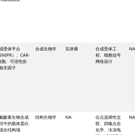
成受体平台
合成生物学
实体瘤
合成受体工
NA
SNIPR）、CAR-
程、细胞信号
细胞、可溶性疾
网络设计
相关因子
氨酸素生物合成
结构生物学
NA
位点选择性交
NA
径中的载体蛋白
联、四嗪点击
缩合结构域
化学、冷冻电