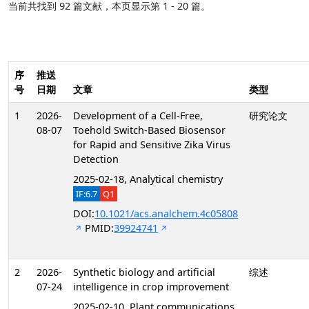
当前共找到 92 篇文献，本页显示第 1 - 20 篇。
序
推送
号
日期
文章
类型
1
2026-
Development of a Cell-Free,
研究论文
08-07
Toehold Switch-Based Biosensor
for Rapid and Sensitive Zika Virus
Detection
2025-02-18, Analytical chemistry
IF:6.7
Q1
DOI:
10.1021/acs.analchem.4c05808
PMID:
39924741
2
2026-
Synthetic biology and artificial
综述
07-24
intelligence in crop improvement
2025-02-10, Plant communications