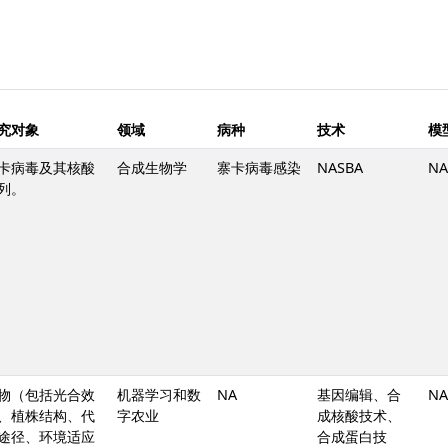
究对象
领域
病种
技术
模
卡病毒及其核酸
合成生物学
寨卡病毒感染
NASBA
NA
列。
物（包括光合效
机器学习和数
NA
基因编辑、合
NA
、植株结构、代
字农业
成核酸技术、
途径、环境适应
合成蛋白技