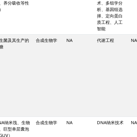
、养分吸收等性
术、多组学分
）
析、基因组选
择、定向蛋白
质工程、人工
智能
生菌及其生产的
合成生物学
NA
代谢工程
NA
糖
NA纳米筏、生物
合成生物学
NA
DNA纳米技术
NA
、巨型单层囊泡
GUV）