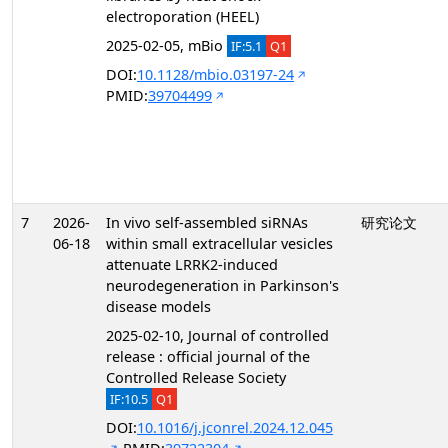
electroporation (HEEL)
2025-02-05, mBio
IF:5.1
Q1
DOI:
10.1128/mbio.03197-24
PMID:
39704499
7
2026-
In vivo self-assembled siRNAs
研究论文
06-18
within small extracellular vesicles
attenuate LRRK2-induced
neurodegeneration in Parkinson's
disease models
2025-02-10, Journal of controlled
release : official journal of the
Controlled Release Society
IF:10.5
Q1
DOI:
10.1016/j.jconrel.2024.12.045