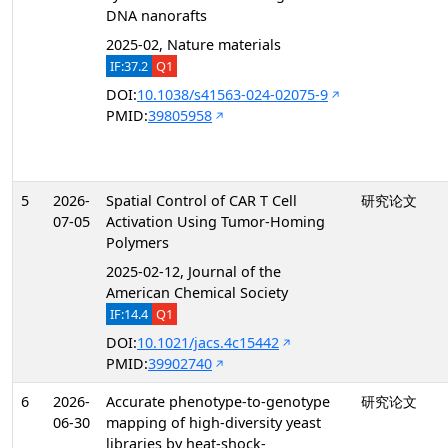
DNA nanorafts
2025-02, Nature materials
IF:37.2
Q1
DOI:
10.1038/s41563-024-02075-9
PMID:
39805958
5
2026-
Spatial Control of CAR T Cell
研究论文
07-05
Activation Using Tumor-Homing
Polymers
2025-02-12, Journal of the
American Chemical Society
IF:14.4
Q1
DOI:
10.1021/jacs.4c15442
PMID:
39902740
6
2026-
Accurate phenotype-to-genotype
研究论文
06-30
mapping of high-diversity yeast
libraries by heat-shock-