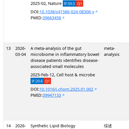
2025-02, Nature
IF:50.5
Q1
DOI:
10.1038/s41586-024-08306-y
PMID:
39663458
13
2026-
A meta-analysis of the gut
meta-
03-04
microbiome in inflammatory bowel
analysis
disease patients identifies disease-
associated small molecules
2025-Feb-12, Cell host & microbe
IF:20.6
Q1
DOI:
10.1016/j.chom.2025.01.002
PMID:
39947133
14
2026-
Synthetic Lipid Biology
综述