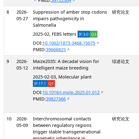
PMID:
39722304
8
2026-
Suppression of amber stop codons
研究论文
05-27
impairs pathogenicity in
Salmonella
2025-02, FEBS letters
IF:3.0
Q3
DOI:
10.1002/1873-3468.15075
PMID:
39666825
9
2026-
Maize2035: A decadal vision for
综述论文
05-12
intelligent maize breeding
2025-02-03, Molecular plant
IF:17.1
Q1
DOI:
10.1016/j.molp.2025.01.012
PMID:
39827366
10
2026-
Interchromosomal contacts
研究论文
05-09
between regulatory regions
trigger stable transgenerational
epigenetic inheritance in