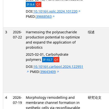
IF:9.4
Q1
DOI:
10.1016/j.xplc.2024.101220
PMID:
39668563
3
2026-
Harnessing the polysaccharide
综述
07-22
production potential to optimize
and expand the application of
probiotics
2025-02-01, Carbohydrate
polymers
IF:10.7
Q1
DOI:
10.1016/j.carbpol.2024.122951
PMID:
39643409
4
2026-
Morphology remodelling and
研究论文
07-19
membrane channel formation in
synthetic cells via reconfigurable