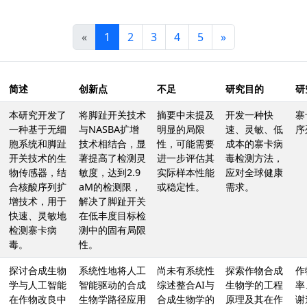
«
1
2
3
4
5
»
简述
创新点
不足
研究目的
研
本研究开发了
将脚趾开关技术
摘要中未提及
开发一种快
寨
一种基于无细
与NASBA扩增
明显的局限
速、灵敏、低
序
胞系统和脚趾
技术相结合，显
性，可能需要
成本的寨卡病
开关技术的生
著提高了检测灵
进一步评估其
毒检测方法，
物传感器，结
敏度，达到2.9
实际样本性能
应对全球健康
合核酸序列扩
aM的检测限，
或稳定性。
需求。
增技术，用于
解决了脚趾开关
快速、灵敏地
在低丰度目标检
检测寨卡病
测中的固有局限
毒。
性。
探讨合成生物
系统性地将人工
尚未有系统性
探索作物合成
作
学与人工智能
智能驱动的合成
综述整合AI与
生物学的工程
率
在作物改良中
生物学路径应用
合成生物学的
原理及其在作
谢