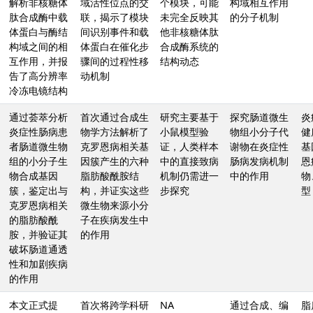
解析非核糖体
域活性位点的交
个模块，可能
构域相互作用
肽合成酶中载
联，揭示了模块
未完全反映其
的分子机制
体蛋白与酶结
间识别事件和载
他非核糖体肽
构域之间的相
体蛋白在催化步
合成酶系统的
互作用，并报
骤间的过程性移
结构动态
告了高分辨率
动机制
冷冻电镜结构
通过荟萃分析
首次通过合成生
研究主要基于
探究肠道微生
炎
炎症性肠病患
物学方法解析了
小鼠模型验
物组小分子代
健
者肠道微生物
克罗恩病相关基
证，人类样本
谢物在炎症性
基
组的小分子生
因簇产生的六种
中的直接致病
肠病发病机制
恩
物合成基因
脂肪酸酰胺结
机制仍需进一
中的作用
物
簇，鉴定出与
构，并证实这些
步探究
型
克罗恩病相关
微生物来源小分
的脂肪酸酰
子在疾病发生中
胺，并验证其
的作用
破坏肠道通透
性和加剧疾病
的作用
本文正式提
首次将跨学科研
NA
通过合成、编
脂