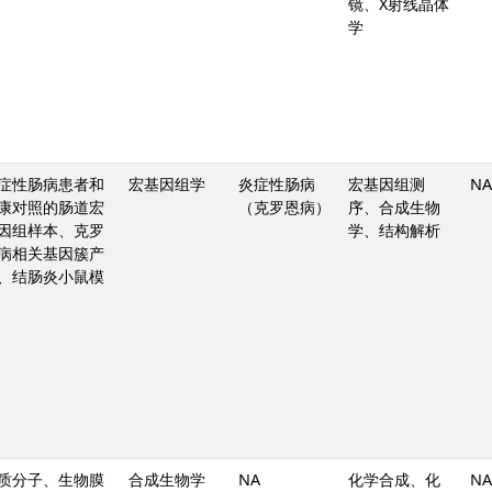
镜、X射线晶体
学
症性肠病患者和
宏基因组学
炎症性肠病
宏基因组测
NA
康对照的肠道宏
（克罗恩病）
序、合成生物
因组样本、克罗
学、结构解析
病相关基因簇产
、结肠炎小鼠模
质分子、生物膜
合成生物学
NA
化学合成、化
NA