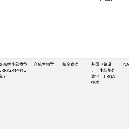
金森病小鼠模型
合成生物学
帕金森病
基因电路设
NA
LRRK2R1441G
计、小细胞外
鼠）
囊泡、siRNA
技术