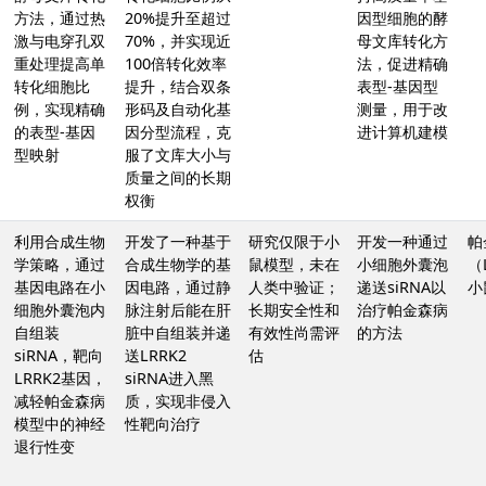
方法，通过热
20%提升至超过
因型细胞的酵
激与电穿孔双
70%，并实现近
母文库转化方
重处理提高单
100倍转化效率
法，促进精确
转化细胞比
提升，结合双条
表型-基因型
例，实现精确
形码及自动化基
测量，用于改
的表型-基因
因分型流程，克
进计算机建模
型映射
服了文库大小与
质量之间的长期
权衡
利用合成生物
开发了一种基于
研究仅限于小
开发一种通过
帕
学策略，通过
合成生物学的基
鼠模型，未在
小细胞外囊泡
（
基因电路在小
因电路，通过静
人类中验证；
递送siRNA以
小
细胞外囊泡内
脉注射后能在肝
长期安全性和
治疗帕金森病
自组装
脏中自组装并递
有效性尚需评
的方法
siRNA，靶向
送LRRK2
估
LRRK2基因，
siRNA进入黑
减轻帕金森病
质，实现非侵入
模型中的神经
性靶向治疗
退行性变