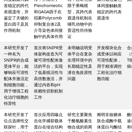
发稳定的跨代
Pleiohomeotic
限于果蝇模
体间接触触发
表观遗传，并
和GAGA因子在
型，其跨代表
稳定的跨代表
鉴定了关键的
招募Polycomb
观遗传机制在
观遗传
蛋白因子及其
抑制复合体2及
哺乳动物中的
作用机制
介导染色体间接
普适性尚待验
触中的具体作用
证
本研究开发了
首次将SNIPR受
未明确说明受
开发模块化合
合
一种名为
体架构改造为可
体平台在复杂
成受体以响应
（
SNIPR的合成
被可溶性配体激
生理环境中的
可溶性配体，
T
受体平台，能
活的平台，实现
长期稳定性及
用于精准调控
病
够响应可溶性
了低基线活性与
潜在免疫原性
工程化治疗细
配体并激活定
高倍数激活，并
问题
胞功能
制细胞功能，
通过内吞和pH
用于增强工程
依赖性切割机制
化治疗细胞的
工作
特异性
本研究开发了
首次应用四嗪点
研究主要聚焦
阐明非核糖体
酪
位点选择性交
击化学捕获载体
于酪氨酸素生
肽合成酶中载
途
联探针，用于
蛋白在缩合结构
物合成的前两
体蛋白与酶结
和