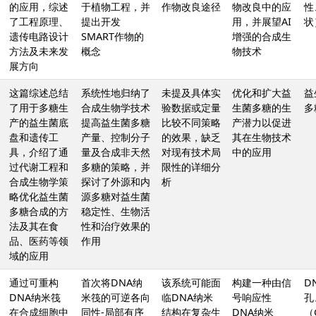
的应用，综述
于植物工程，并
作物改良途径
物改良中的应
性
了工程原理、
提出开发
用，并展望AI
状
遗传电路设计
SMART作物的
增强的合成生
方法及未来发
概念
物技术
展方向
这篇综述总结
系统性地归纳了
未提及具体实
优化和扩大益
益
了用于多糖生
合成生物学技术
验数据或定量
生菌多糖的生
多
产的益生菌底
提高益生菌多糖
比较不同策略
产潜力以促进
盘和遗传工
产量、控制分子
的效果，缺乏
其在生物技术
具，介绍了通
量及合成非天然
对现有技术局
中的应用
过代谢工程和
多糖的策略，并
限性的详细分
合成生物学策
探讨了外源和内
析
略优化益生菌
源多糖对益生菌
多糖合成的方
稳定性、生物活
法及其在食
性和治疗效果的
品、医药等领
作用
域的应用
通过可重构
首次将DNA纳
该系统可能面
构建一种由信
D
DNA纳米筏
米筏的可逆各向
临DNA纳米
号响应性
孔
在合成细胞中
同性-局部有序
结构在复杂生
DNA纳米
（