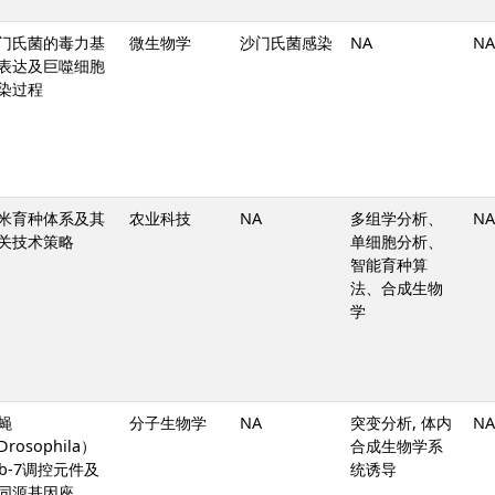
门氏菌的毒力基
微生物学
沙门氏菌感染
NA
NA
表达及巨噬细胞
染过程
米育种体系及其
农业科技
NA
多组学分析、
NA
关技术策略
单细胞分析、
智能育种算
法、合成生物
学
蝇
分子生物学
NA
突变分析, 体内
NA
Drosophila）
合成生物学系
ab-7调控元件及
统诱导
同源基因座