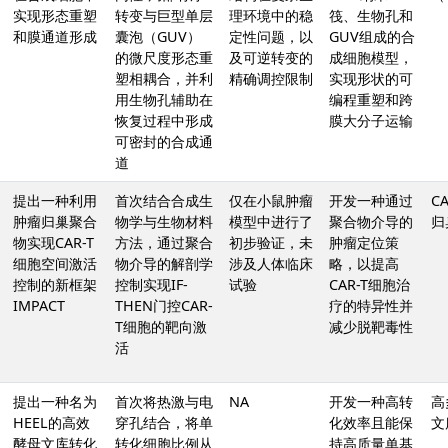
实现形态重塑
转变与巨型单层
理环境中的稳
筏、生物孔和
和膜通道形成
囊泡（GUV）
定性问题，以
GUV组成的合
的微尺度形态重
及可逆转变的
成细胞模型，
塑相耦合，并利
精确调控限制
实现形状的可
用生物孔辅助在
编程重塑和跨
恢复过程中形成
膜大分子运输
可密封的合成通
道
提出一种利用
首次结合合成生
仅在小鼠肿瘤
开发一种通过
C
肿瘤归巢聚合
物学与生物材料
模型中进行了
聚合物介导的
归
物实现CAR-T
方法，通过聚合
初步验证，未
肿瘤定位策
细胞空间激活
物介导的解剖学
涉及人体临床
略，以提高
控制的新框架
控制实现IF-
试验
CAR-T细胞治
IMPACT
THEN门控CAR-
疗的特异性并
T细胞的靶向激
减少脱靶毒性
活
提出一种名为
首次将热激与电
NA
开发一种高转
高
HEEL的高效
穿孔结合，将单
化效率且能保
文
酵母文库转化
转化细胞比例从
持高质量单基