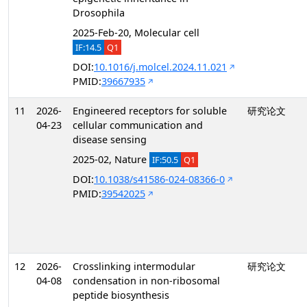
Drosophila
2025-Feb-20, Molecular cell
IF:14.5
Q1
DOI:
10.1016/j.molcel.2024.11.021
PMID:
39667935
11
2026-
Engineered receptors for soluble
研究论文
04-23
cellular communication and
disease sensing
2025-02, Nature
IF:50.5
Q1
DOI:
10.1038/s41586-024-08366-0
PMID:
39542025
12
2026-
Crosslinking intermodular
研究论文
04-08
condensation in non-ribosomal
peptide biosynthesis