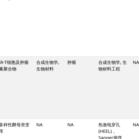
AR-T细胞及肿瘤
合成生物学,
肿瘤
合成生物学, 生
NA
巢聚合物
生物材料
物材料工程
多样性酵母突变
NA
NA
热激电穿孔
NA
库
(HEEL)，
Sanger测序